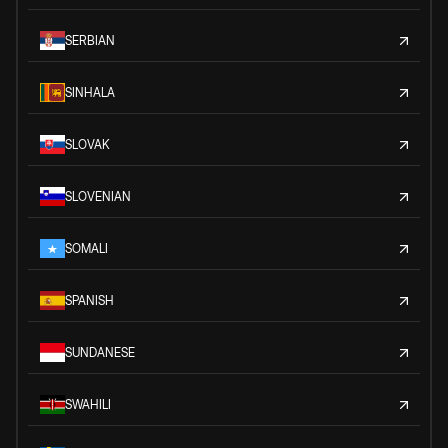
SERBIAN
SINHALA
SLOVAK
SLOVENIAN
SOMALI
SPANISH
SUNDANESE
SWAHILI