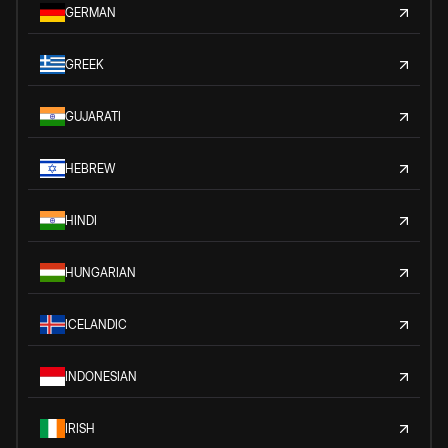
GERMAN
GREEK
GUJARATI
HEBREW
HINDI
HUNGARIAN
ICELANDIC
INDONESIAN
IRISH