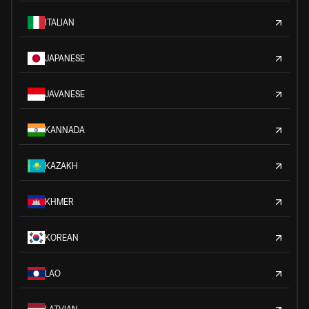
ITALIAN
JAPANESE
JAVANESE
KANNADA
KAZAKH
KHMER
KOREAN
LAO