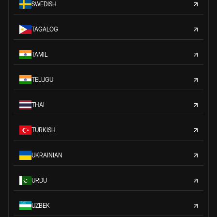
SWEDISH
TAGALOG
TAMIL
TELUGU
THAI
TURKISH
UKRAINIAN
URDU
UZBEK