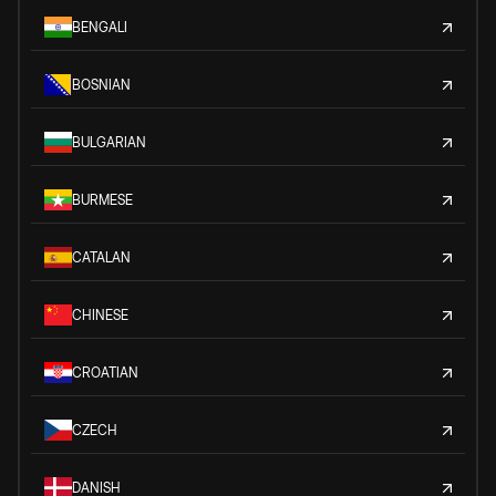
BENGALI
BOSNIAN
BULGARIAN
BURMESE
CATALAN
CHINESE
CROATIAN
CZECH
DANISH