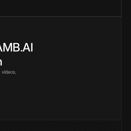
CAMB.AI
n
 vídeos,