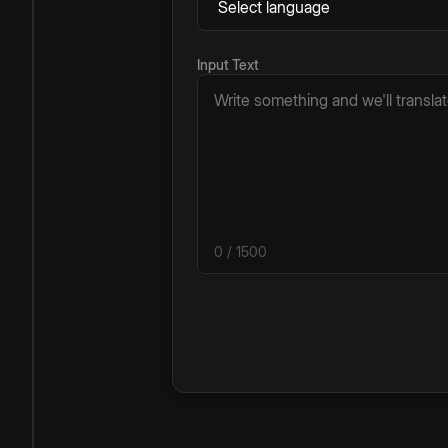
Input Text
0
/ 1500