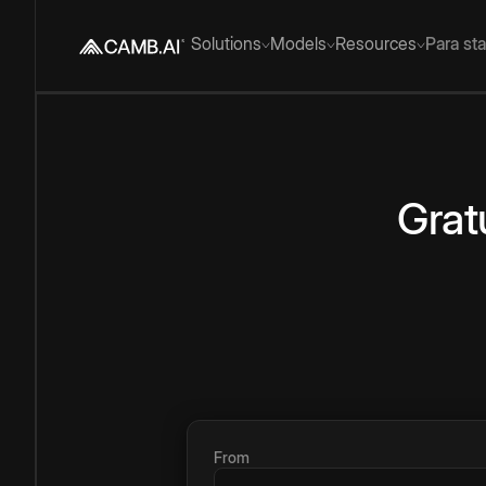
Solutions
Models
Resources
Para st
Grat
From