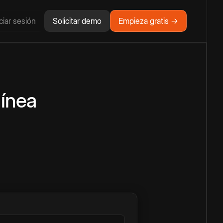
iciar sesión
Solicitar demo
Empieza gratis →
línea