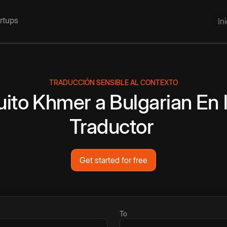
artups
In
TRADUCCIÓN SENSIBLE AL CONTEXTO
uito
Khmer
a
Bulgarian
En 
Traductor
Get started for free
To