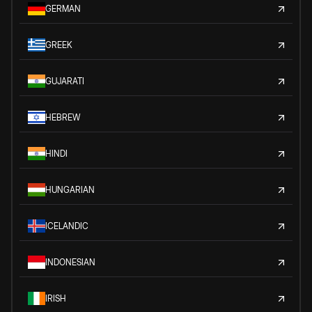
GERMAN
GREEK
GUJARATI
HEBREW
HINDI
HUNGARIAN
ICELANDIC
INDONESIAN
IRISH