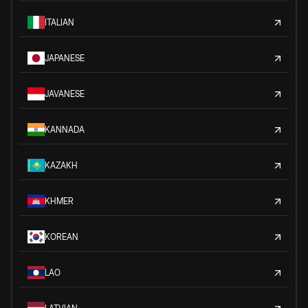
ITALIAN
JAPANESE
JAVANESE
KANNADA
KAZAKH
KHMER
KOREAN
LAO