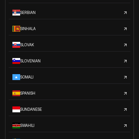
SERBIAN
SINHALA
SLOVAK
SLOVENIAN
SOMALI
SPANISH
SUNDANESE
SWAHILI