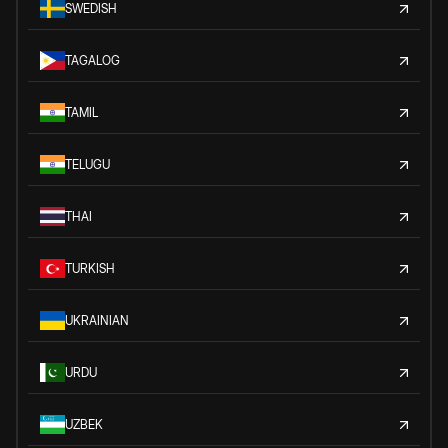
SWEDISH
TAGALOG
TAMIL
TELUGU
THAI
TURKISH
UKRAINIAN
URDU
UZBEK