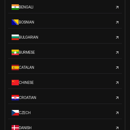
BENGALI
BOSNIAN
BULGARIAN
BURMESE
CATALAN
CHINESE
CROATIAN
CZECH
DANISH