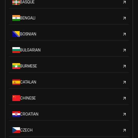
BASQUE
BENGALI
BOSNIAN
BULGARIAN
BURMESE
CATALAN
CHINESE
CROATIAN
CZECH