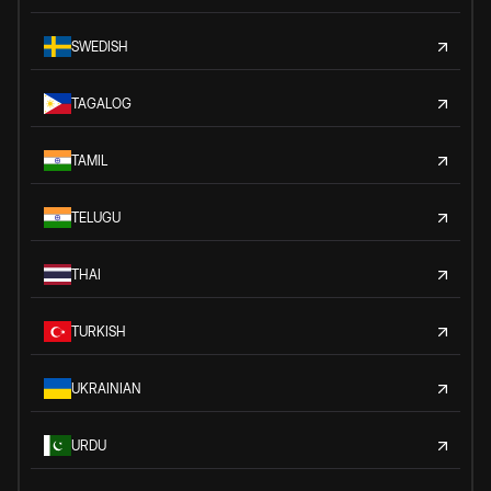
SWEDISH
TAGALOG
TAMIL
TELUGU
THAI
TURKISH
UKRAINIAN
URDU