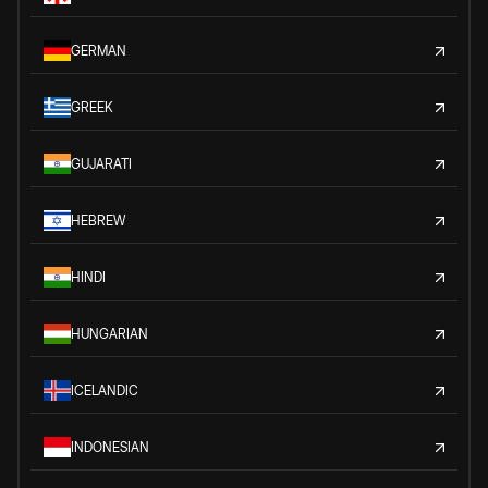
GERMAN
GREEK
GUJARATI
HEBREW
HINDI
HUNGARIAN
ICELANDIC
INDONESIAN