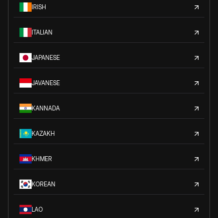
IRISH
ITALIAN
JAPANESE
JAVANESE
KANNADA
KAZAKH
KHMER
KOREAN
LAO