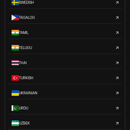
SWEDISH
TAGALOG
TAMIL
TELUGU
THAI
TURKISH
UKRAINIAN
URDU
UZBEK