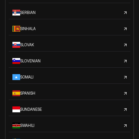
SERBIAN
SINHALA
SLOVAK
SLOVENIAN
SOMALI
SPANISH
SUNDANESE
SWAHILI