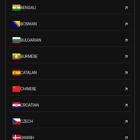
BENGALI
BOSNIAN
BULGARIAN
BURMESE
CATALAN
CHINESE
CROATIAN
CZECH
DANISH