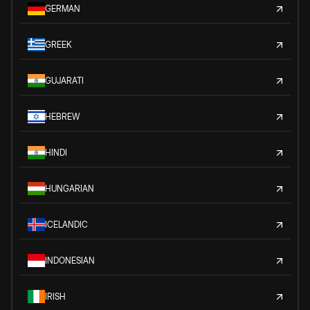
GERMAN
GREEK
GUJARATI
HEBREW
HINDI
HUNGARIAN
ICELANDIC
INDONESIAN
IRISH