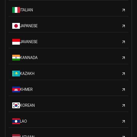
ITALIAN
JAPANESE
JAVANESE
KANNADA
KAZAKH
KHMER
KOREAN
LAO