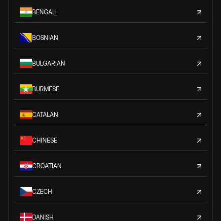
BENGALI
BOSNIAN
BULGARIAN
BURMESE
CATALAN
CHINESE
CROATIAN
CZECH
DANISH