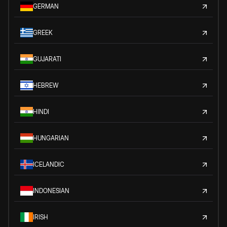
GERMAN
GREEK
GUJARATI
HEBREW
HINDI
HUNGARIAN
ICELANDIC
INDONESIAN
IRISH