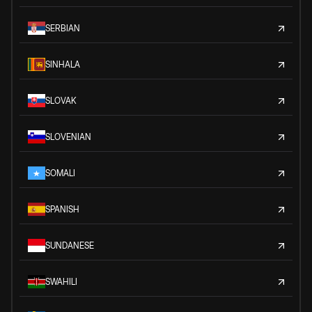
SERBIAN
SINHALA
SLOVAK
SLOVENIAN
SOMALI
SPANISH
SUNDANESE
SWAHILI