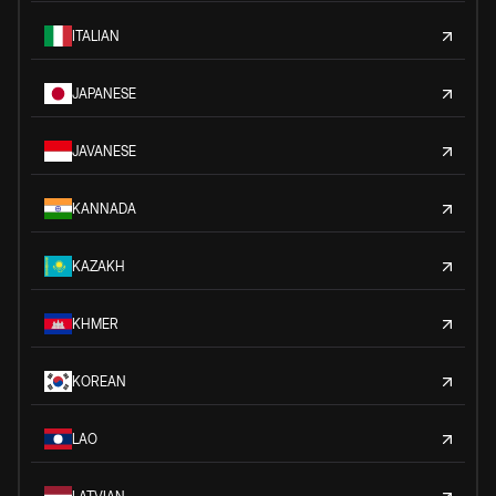
ITALIAN
JAPANESE
JAVANESE
KANNADA
KAZAKH
KHMER
KOREAN
LAO