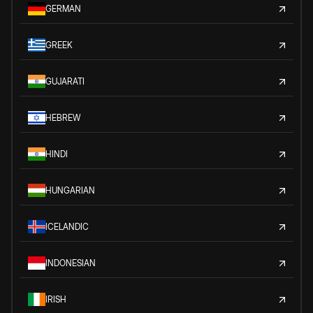
GERMAN
GREEK
GUJARATI
HEBREW
HINDI
HUNGARIAN
ICELANDIC
INDONESIAN
IRISH