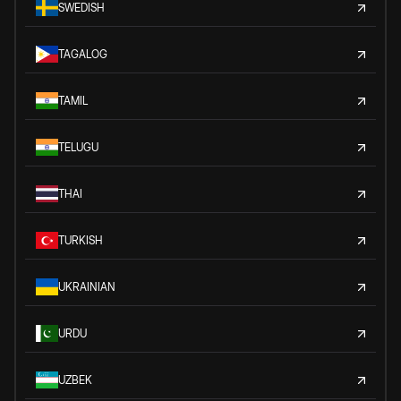
SWEDISH
TAGALOG
TAMIL
TELUGU
THAI
TURKISH
UKRAINIAN
URDU
UZBEK