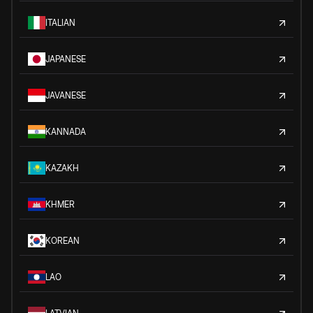
ITALIAN
JAPANESE
JAVANESE
KANNADA
KAZAKH
KHMER
KOREAN
LAO