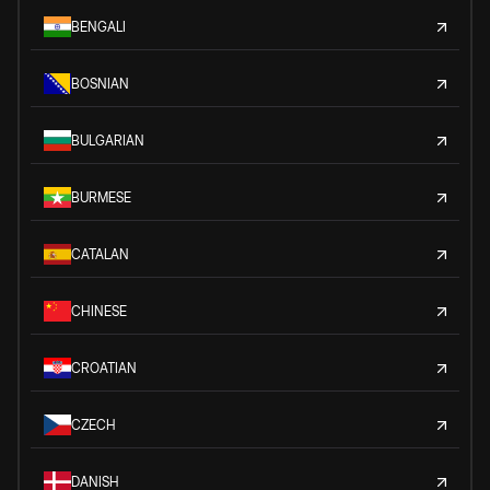
BENGALI
BOSNIAN
BULGARIAN
BURMESE
CATALAN
CHINESE
CROATIAN
CZECH
DANISH