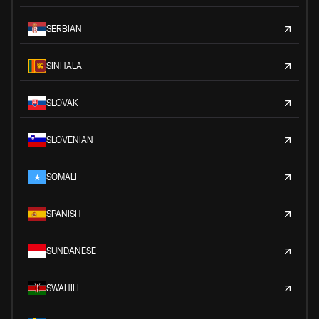
SERBIAN
SINHALA
SLOVAK
SLOVENIAN
SOMALI
SPANISH
SUNDANESE
SWAHILI