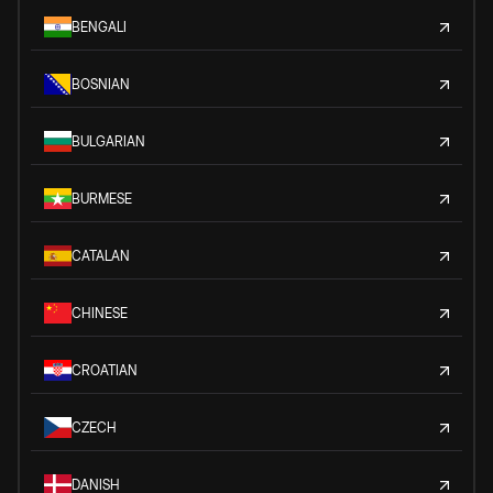
BENGALI
BOSNIAN
BULGARIAN
BURMESE
CATALAN
CHINESE
CROATIAN
CZECH
DANISH