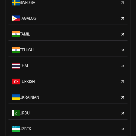
SWEDISH
TAGALOG
TAMIL
TELUGU
THAI
TURKISH
UKRAINIAN
URDU
UZBEK