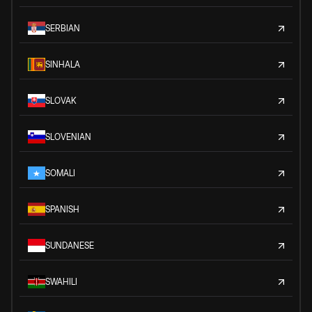
SERBIAN
SINHALA
SLOVAK
SLOVENIAN
SOMALI
SPANISH
SUNDANESE
SWAHILI