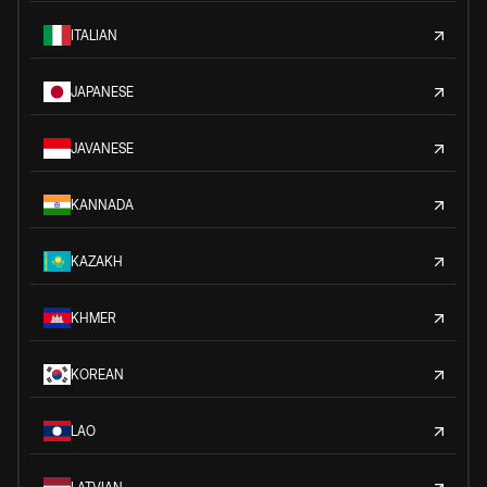
ITALIAN
JAPANESE
JAVANESE
KANNADA
KAZAKH
KHMER
KOREAN
LAO