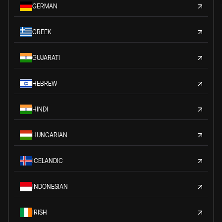
GERMAN
GREEK
GUJARATI
HEBREW
HINDI
HUNGARIAN
ICELANDIC
INDONESIAN
IRISH