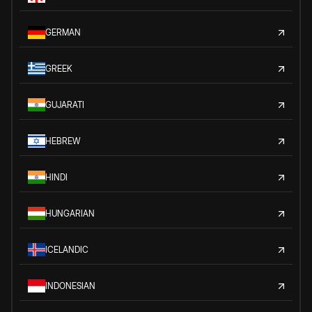
GERMAN
GREEK
GUJARATI
HEBREW
HINDI
HUNGARIAN
ICELANDIC
INDONESIAN