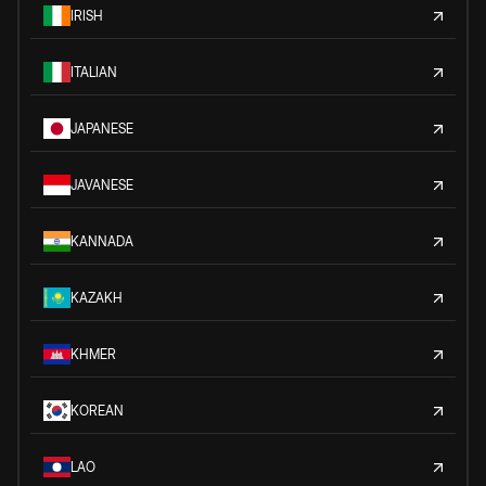
IRISH
ITALIAN
JAPANESE
JAVANESE
KANNADA
KAZAKH
KHMER
KOREAN
LAO