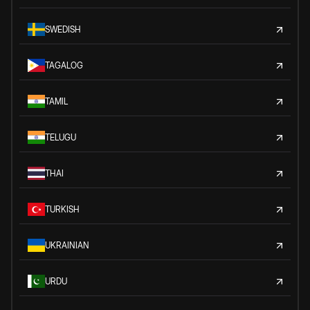
SWEDISH
TAGALOG
TAMIL
TELUGU
THAI
TURKISH
UKRAINIAN
URDU