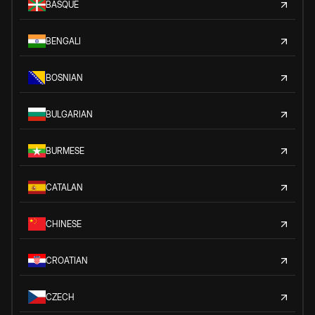
BASQUE
BENGALI
BOSNIAN
BULGARIAN
BURMESE
CATALAN
CHINESE
CROATIAN
CZECH