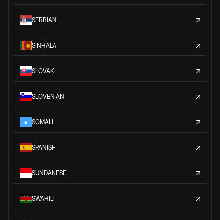
SERBIAN
SINHALA
SLOVAK
SLOVENIAN
SOMALI
SPANISH
SUNDANESE
SWAHILI