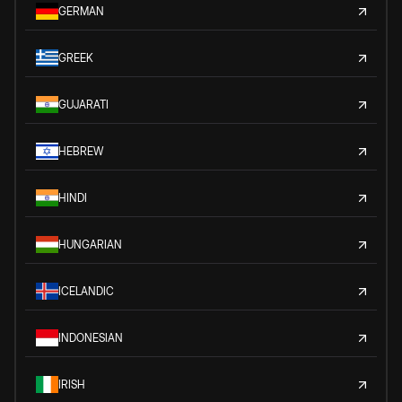
GERMAN
GREEK
GUJARATI
HEBREW
HINDI
HUNGARIAN
ICELANDIC
INDONESIAN
IRISH