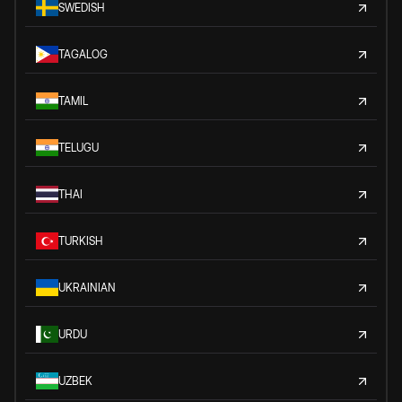
SWEDISH
TAGALOG
TAMIL
TELUGU
THAI
TURKISH
UKRAINIAN
URDU
UZBEK