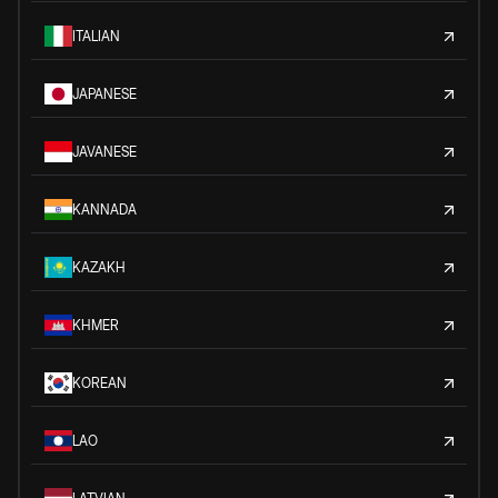
ITALIAN
JAPANESE
JAVANESE
KANNADA
KAZAKH
KHMER
KOREAN
LAO