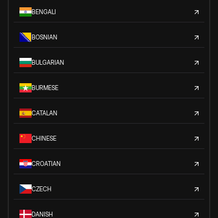
BENGALI
BOSNIAN
BULGARIAN
BURMESE
CATALAN
CHINESE
CROATIAN
CZECH
DANISH