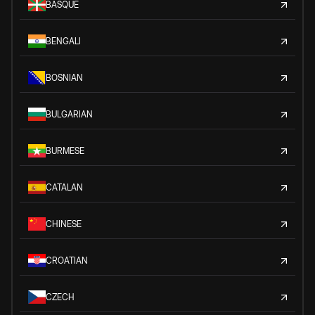
BASQUE
BENGALI
BOSNIAN
BULGARIAN
BURMESE
CATALAN
CHINESE
CROATIAN
CZECH