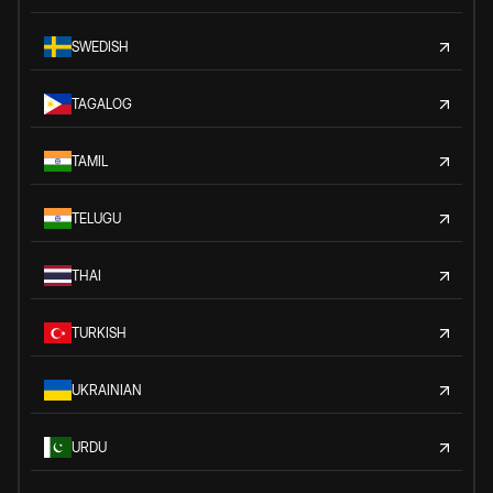
SWEDISH
TAGALOG
TAMIL
TELUGU
THAI
TURKISH
UKRAINIAN
URDU