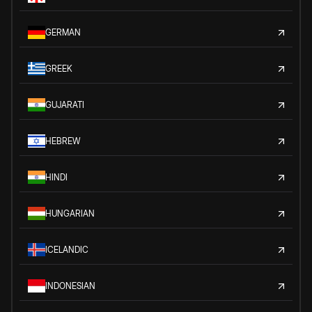
GERMAN
GREEK
GUJARATI
HEBREW
HINDI
HUNGARIAN
ICELANDIC
INDONESIAN