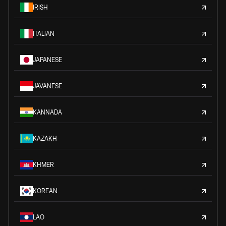
IRISH
ITALIAN
JAPANESE
JAVANESE
KANNADA
KAZAKH
KHMER
KOREAN
LAO