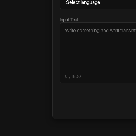
Input Text
0
/ 1500