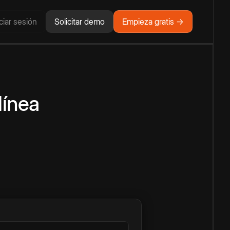
iciar sesión
Solicitar demo
Empieza gratis →
línea