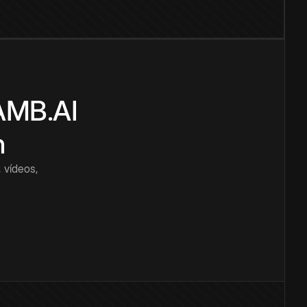
CAMB.AI
n
 vídeos,