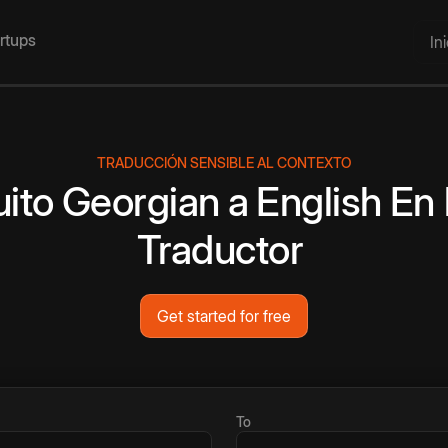
artups
In
TRADUCCIÓN SENSIBLE AL CONTEXTO
uito
Georgian
a
English
En 
Traductor
Get started for free
To