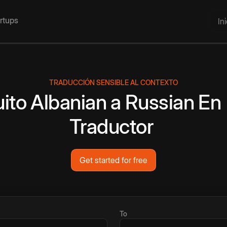
artups
In
TRADUCCIÓN SENSIBLE AL CONTEXTO
uito
Albanian
a
Russian
En 
Traductor
Get started for free
To