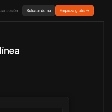
iciar sesión
Solicitar demo
Empieza gratis →
línea