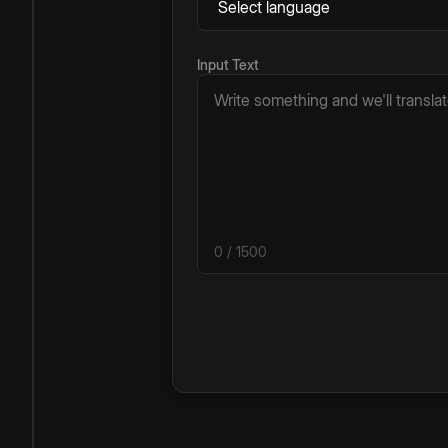
Input Text
0
/ 1500