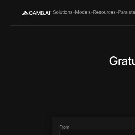
Solutions
Models
Resources
Para st
Grat
From