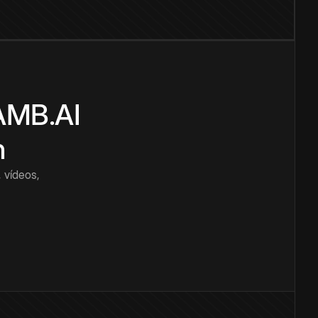
CAMB.AI
n
 vídeos,