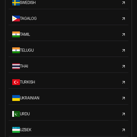
SWEDISH
TAGALOG
TAMIL
TELUGU
THAI
TURKISH
UKRAINIAN
URDU
UZBEK