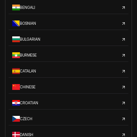
BENGALI
BOSNIAN
BULGARIAN
BURMESE
CATALAN
CHINESE
CROATIAN
CZECH
DANISH