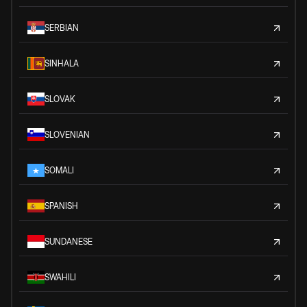
SERBIAN
SINHALA
SLOVAK
SLOVENIAN
SOMALI
SPANISH
SUNDANESE
SWAHILI