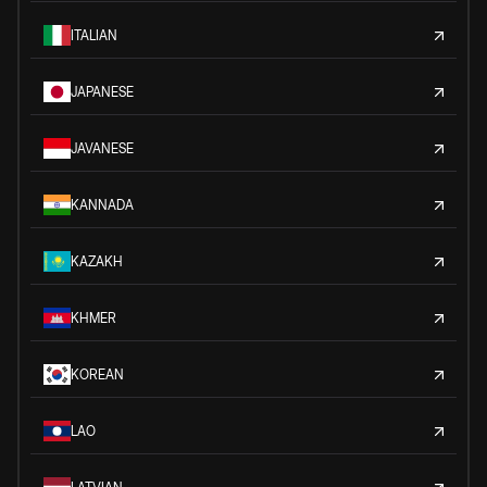
ITALIAN
JAPANESE
JAVANESE
KANNADA
KAZAKH
KHMER
KOREAN
LAO