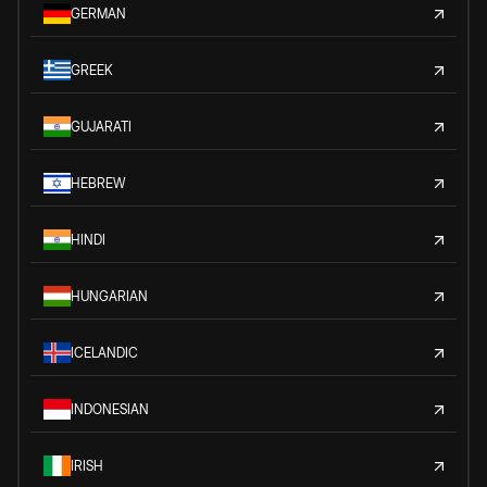
GERMAN
GREEK
GUJARATI
HEBREW
HINDI
HUNGARIAN
ICELANDIC
INDONESIAN
IRISH