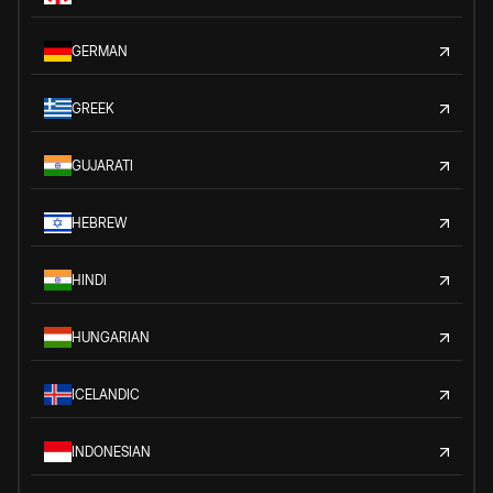
GERMAN
GREEK
GUJARATI
HEBREW
HINDI
HUNGARIAN
ICELANDIC
INDONESIAN