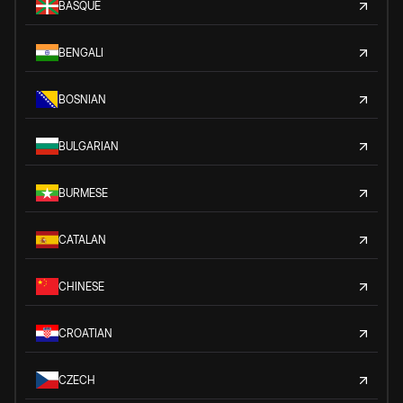
BASQUE
BENGALI
BOSNIAN
BULGARIAN
BURMESE
CATALAN
CHINESE
CROATIAN
CZECH