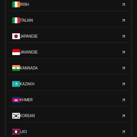
IRISH
ITALIAN
JAPANESE
JAVANESE
KANNADA
KAZAKH
KHMER
KOREAN
LAO