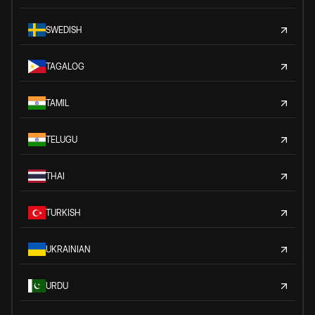
SWEDISH
TAGALOG
TAMIL
TELUGU
THAI
TURKISH
UKRAINIAN
URDU