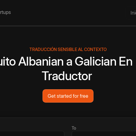
artups
In
TRADUCCIÓN SENSIBLE AL CONTEXTO
ito
Albanian
a
Galician
En 
Traductor
Get started for free
To