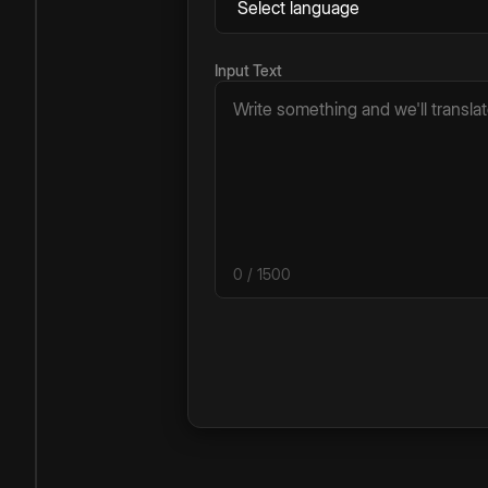
Input Text
0
/ 1500