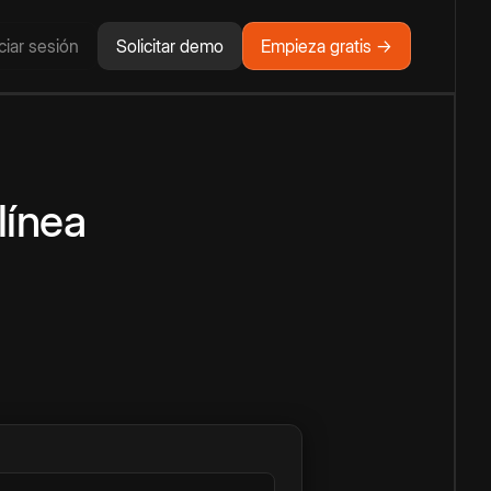
iciar sesión
Solicitar demo
Empieza gratis →
línea