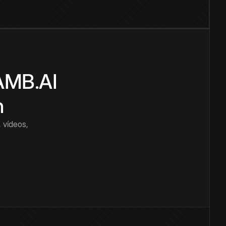
CAMB.AI
n
 vídeos,