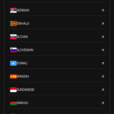
SERBIAN
SINHALA
SLOVAK
SLOVENIAN
SOMALI
SPANISH
SUNDANESE
SWAHILI