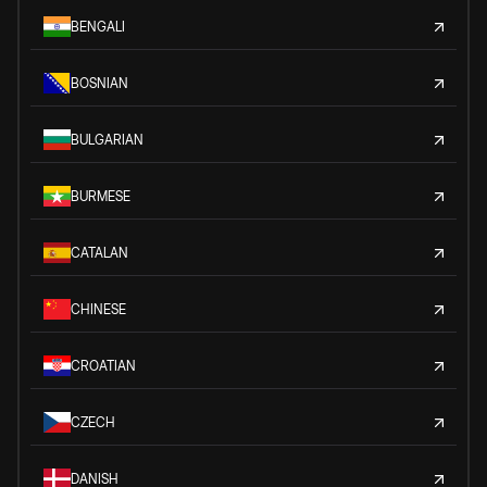
BENGALI
BOSNIAN
BULGARIAN
BURMESE
CATALAN
CHINESE
CROATIAN
CZECH
DANISH