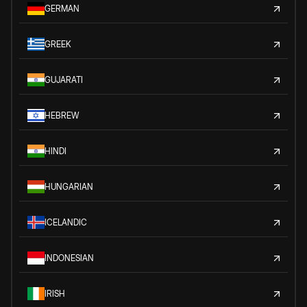
GERMAN
GREEK
GUJARATI
HEBREW
HINDI
HUNGARIAN
ICELANDIC
INDONESIAN
IRISH