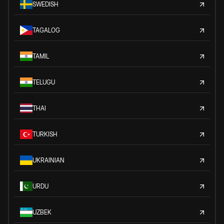
SWEDISH
TAGALOG
TAMIL
TELUGU
THAI
TURKISH
UKRAINIAN
URDU
UZBEK