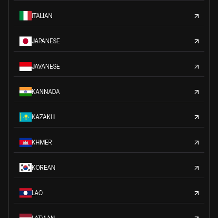
ITALIAN
JAPANESE
JAVANESE
KANNADA
KAZAKH
KHMER
KOREAN
LAO