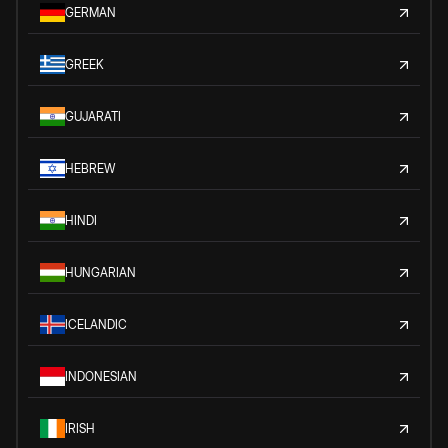
GERMAN
GREEK
GUJARATI
HEBREW
HINDI
HUNGARIAN
ICELANDIC
INDONESIAN
IRISH