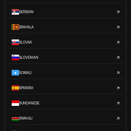
SERBIAN
SINHALA
SLOVAK
SLOVENIAN
SOMALI
SPANISH
SUNDANESE
SWAHILI