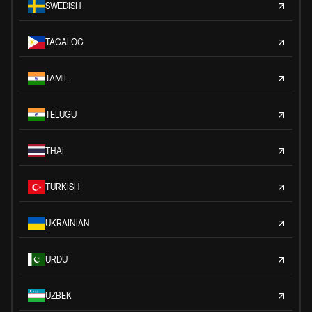
SWEDISH
TAGALOG
TAMIL
TELUGU
THAI
TURKISH
UKRAINIAN
URDU
UZBEK