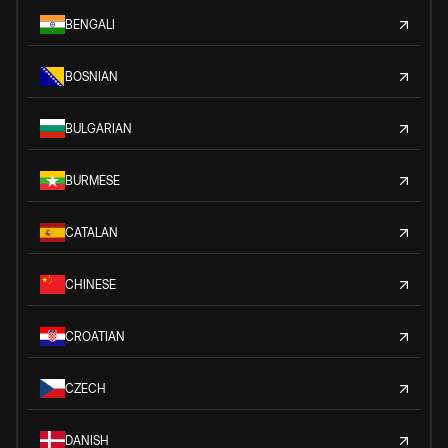
BENGALI
BOSNIAN
BULGARIAN
BURMESE
CATALAN
CHINESE
CROATIAN
CZECH
DANISH