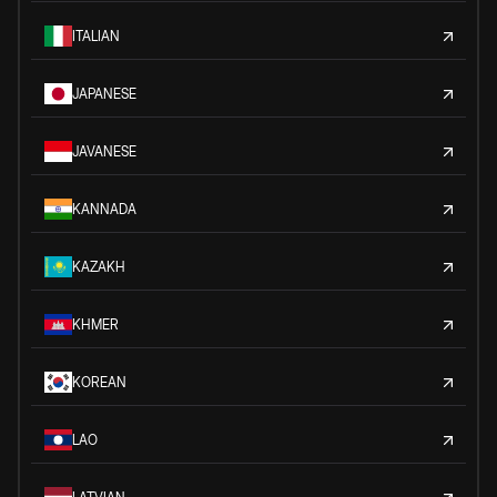
ITALIAN
JAPANESE
JAVANESE
KANNADA
KAZAKH
KHMER
KOREAN
LAO