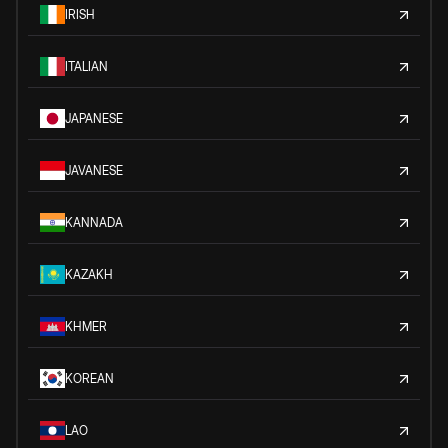
IRISH
ITALIAN
JAPANESE
JAVANESE
KANNADA
KAZAKH
KHMER
KOREAN
LAO