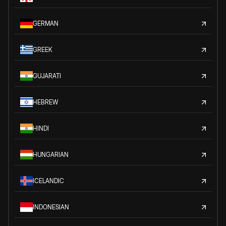
GERMAN
GREEK
GUJARATI
HEBREW
HINDI
HUNGARIAN
ICELANDIC
INDONESIAN