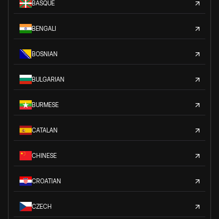
BASQUE
BENGALI
BOSNIAN
BULGARIAN
BURMESE
CATALAN
CHINESE
CROATIAN
CZECH