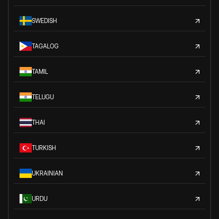
SWEDISH
TAGALOG
TAMIL
TELUGU
THAI
TURKISH
UKRAINIAN
URDU