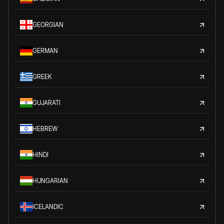
GEORGIAN
GERMAN
GREEK
GUJARATI
HEBREW
HINDI
HUNGARIAN
ICELANDIC