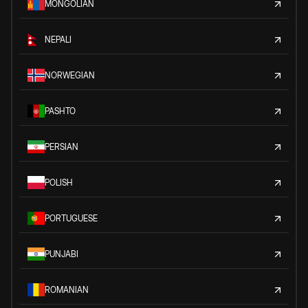
MONGOLIAN
NEPALI
NORWEGIAN
PASHTO
PERSIAN
POLISH
PORTUGUESE
PUNJABI
ROMANIAN