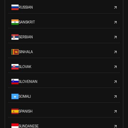
RUSSIAN
SANSKRIT
SERBIAN
SINHALA
SLOVAK
SLOVENIAN
SOMALI
SPANISH
SUNDANESE