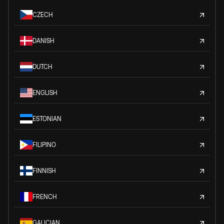
CZECH
DANISH
DUTCH
ENGLISH
ESTONIAN
FILIPINO
FINNISH
FRENCH
GALICIAN