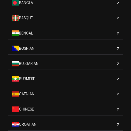
BANGLA
BASQUE
BENGALI
BOSNIAN
BULGARIAN
BURMESE
CATALAN
CHINESE
CROATIAN