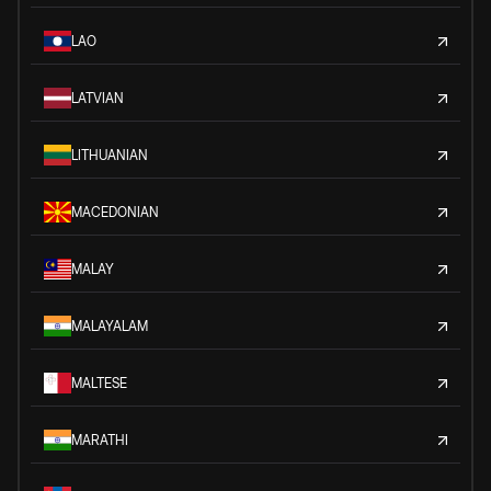
LAO
LATVIAN
LITHUANIAN
MACEDONIAN
MALAY
MALAYALAM
MALTESE
MARATHI