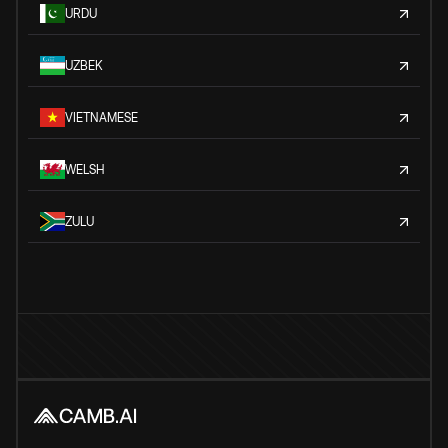
URDU
UZBEK
VIETNAMESE
WELSH
ZULU