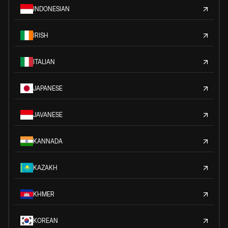
INDONESIAN
IRISH
ITALIAN
JAPANESE
JAVANESE
KANNADA
KAZAKH
KHMER
KOREAN