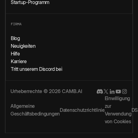
Startup-Programm
FIRMA
Blog
Neuigkeiten
Hilfe
Karriere
Tritt unserem Discord bei
Urheberrechte © 2026 CAMB.AI
Einwilligung
Allgemeine
zur
Datenschutzrichtlinie
DS
Geschäftsbedingungen
Verwendung
von Cookies