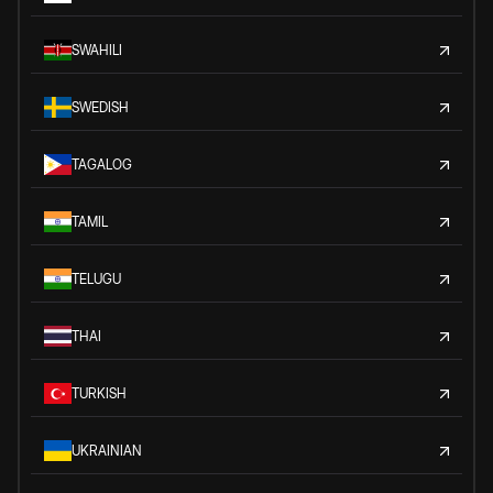
SWAHILI
SWEDISH
TAGALOG
TAMIL
TELUGU
THAI
TURKISH
UKRAINIAN