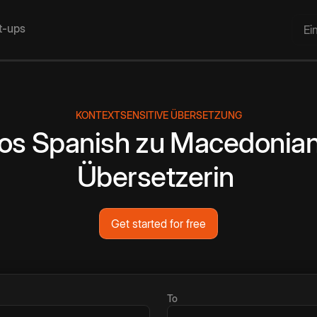
rt-ups
Ei
KONTEXTSENSITIVE ÜBERSETZUNG
os
Spanish
zu
Macedonia
Übersetzerin
Get started for free
To