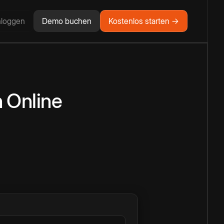
nloggen
Demo buchen
Kostenlos starten →
n
Online