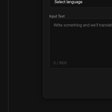
Input Text
0
/ 1500