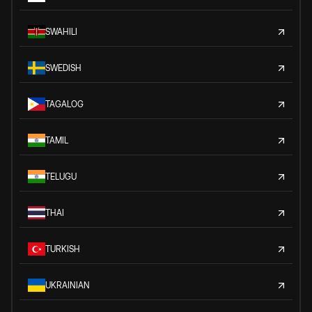
SWAHILI
SWEDISH
TAGALOG
TAMIL
TELUGU
THAI
TURKISH
UKRAINIAN