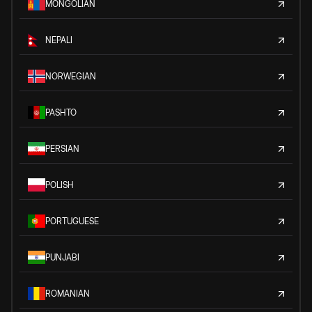
MONGOLIAN
NEPALI
NORWEGIAN
PASHTO
PERSIAN
POLISH
PORTUGUESE
PUNJABI
ROMANIAN