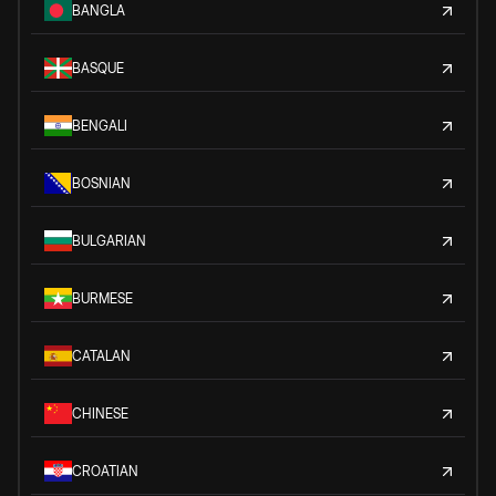
BANGLA
BASQUE
BENGALI
BOSNIAN
BULGARIAN
BURMESE
CATALAN
CHINESE
CROATIAN