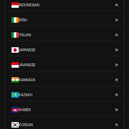
INDONESIAN
IRISH
ITALIAN
JAPANESE
JAVANESE
KANNADA
KAZAKH
KHMER
KOREAN