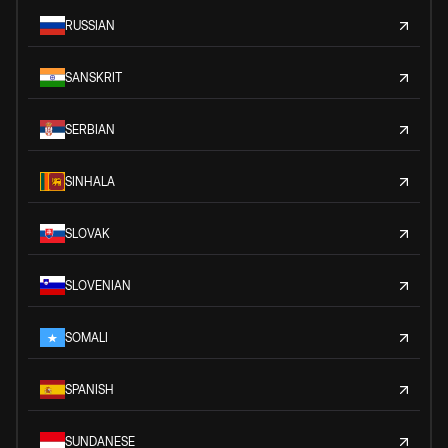
RUSSIAN
SANSKRIT
SERBIAN
SINHALA
SLOVAK
SLOVENIAN
SOMALI
SPANISH
SUNDANESE