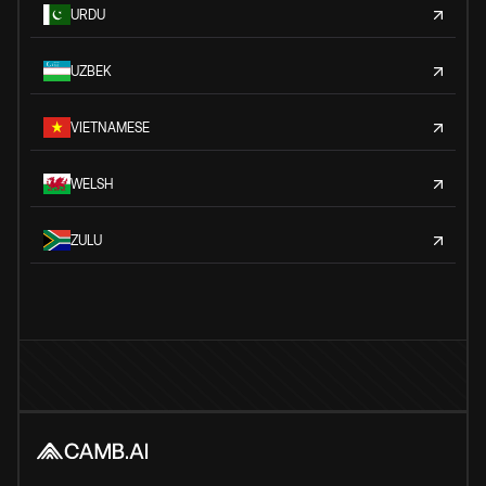
URDU
UZBEK
VIETNAMESE
WELSH
ZULU