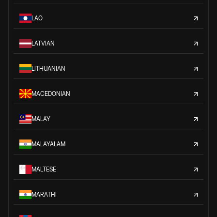
LAO
LATVIAN
LITHUANIAN
MACEDONIAN
MALAY
MALAYALAM
MALTESE
MARATHI