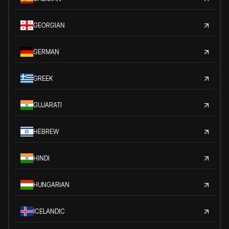
GEORGIAN
GERMAN
GREEK
GUJARATI
HEBREW
HINDI
HUNGARIAN
ICELANDIC