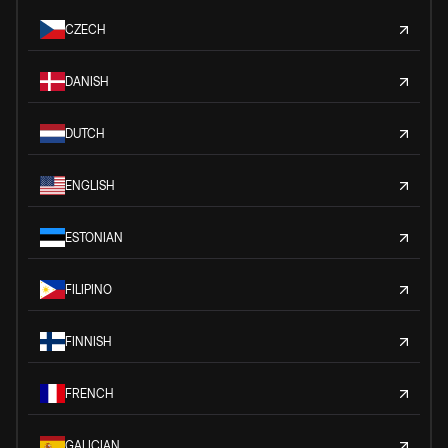
CZECH
DANISH
DUTCH
ENGLISH
ESTONIAN
FILIPINO
FINNISH
FRENCH
GALICIAN