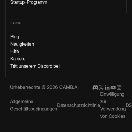
Startup-Programm
FIRMA
Blog
Neuigkeiten
Hilfe
Karriere
Tritt unserem Discord bei
Urheberrechte © 2026 CAMB.AI
Einwilligung
Allgemeine
zur
Datenschutzrichtlinie
DS
Geschäftsbedingungen
Verwendung
von Cookies