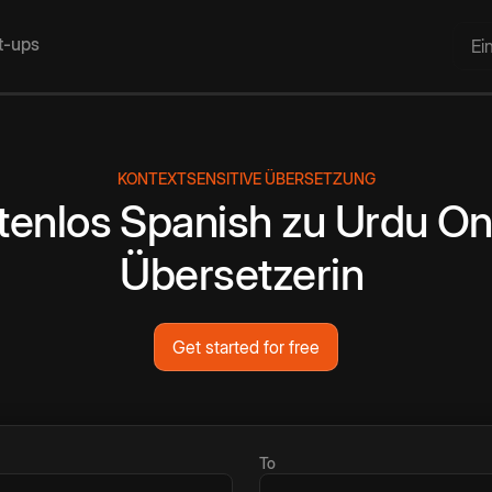
rt-ups
Ei
KONTEXTSENSITIVE ÜBERSETZUNG
tenlos
Spanish
zu
Urdu
On
Übersetzerin
Get started for free
To