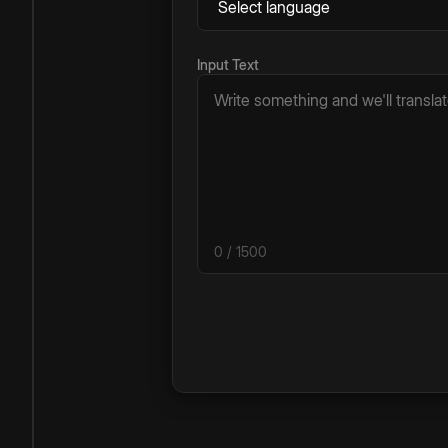
Input Text
0
/ 1500