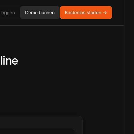
nloggen
Demo buchen
Kostenlos starten →
line