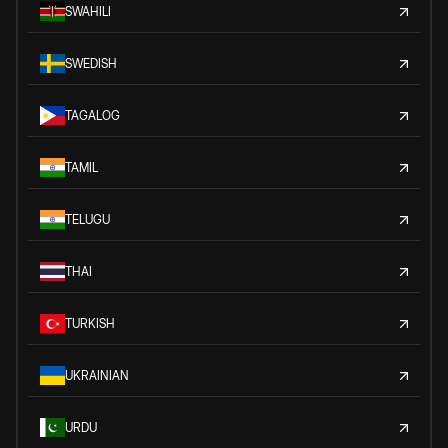
SWAHILI
SWEDISH
TAGALOG
TAMIL
TELUGU
THAI
TURKISH
UKRAINIAN
URDU