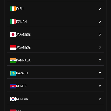
IRISH
ITALIAN
JAPANESE
JAVANESE
KANNADA
KAZAKH
KHMER
KOREAN