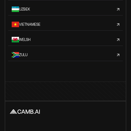
UZBEK
VIETNAMESE
WELSH
ZULU