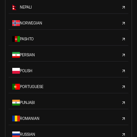
NEPALI
NORWEGIAN
PASHTO
PERSIAN
POLISH
PORTUGUESE
PUNJABI
ROMANIAN
RUSSIAN