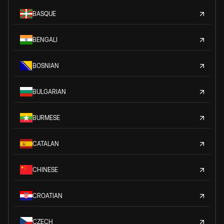
BASQUE
BENGALI
BOSNIAN
BULGARIAN
BURMESE
CATALAN
CHINESE
CROATIAN
CZECH