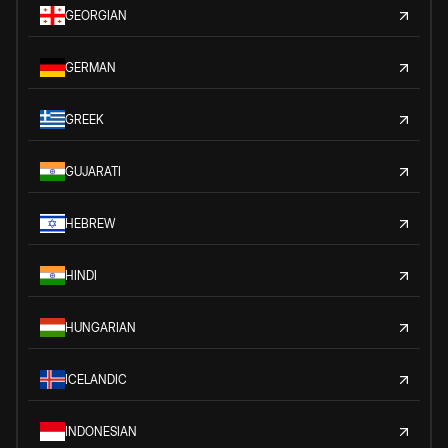
GEORGIAN
GERMAN
GREEK
GUJARATI
HEBREW
HINDI
HUNGARIAN
ICELANDIC
INDONESIAN