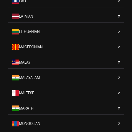
LAO
LATVIAN
LITHUANIAN
MACEDONIAN
MALAY
MALAYALAM
MALTESE
MARATHI
MONGOLIAN