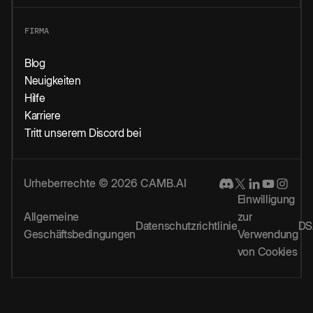
FIRMA
Blog
Neuigkeiten
Hilfe
Karriere
Tritt unserem Discord bei
Urheberrechte © 2026 CAMB.AI
Einwilligung
Allgemeine
zur
Datenschutzrichtlinie
DS
Geschäftsbedingungen
Verwendung
von Cookies