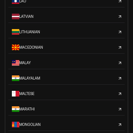
LAO
LATVIAN
LITHUANIAN
MACEDONIAN
MALAY
MALAYALAM
MALTESE
MARATHI
MONGOLIAN