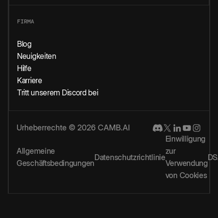
FIRMA
Blog
Neuigkeiten
Hilfe
Karriere
Tritt unserem Discord bei
Urheberrechte © 2026 CAMB.AI
Einwilligung
Allgemeine
zur
Datenschutzrichtlinie
DS
Geschäftsbedingungen
Verwendung
von Cookies