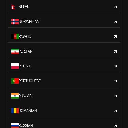
NEPALI
NORWEGIAN
PASHTO
PERSIAN
POLISH
PORTUGUESE
PUNJABI
ROMANIAN
RUSSIAN