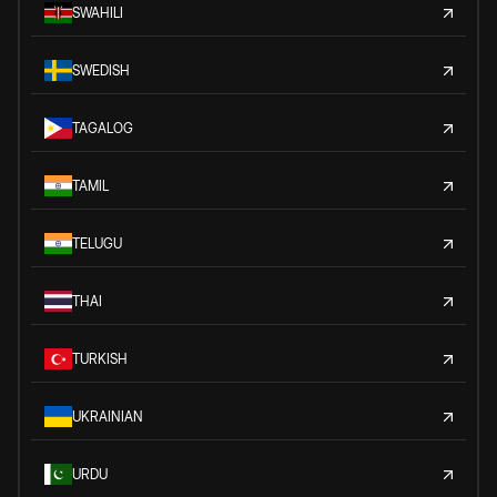
SWAHILI
SWEDISH
TAGALOG
TAMIL
TELUGU
THAI
TURKISH
UKRAINIAN
URDU