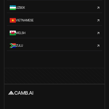
UZBEK
VIETNAMESE
WELSH
ZULU