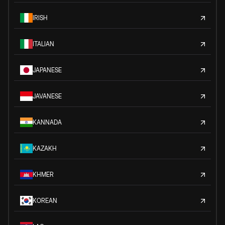
IRISH
ITALIAN
JAPANESE
JAVANESE
KANNADA
KAZAKH
KHMER
KOREAN