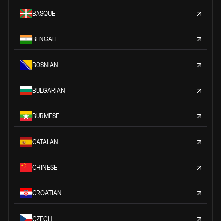
BASQUE
BENGALI
BOSNIAN
BULGARIAN
BURMESE
CATALAN
CHINESE
CROATIAN
CZECH