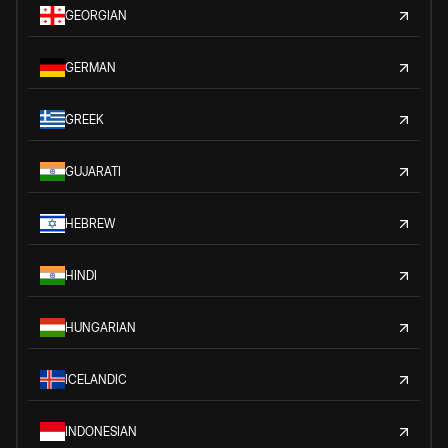
GEORGIAN
GERMAN
GREEK
GUJARATI
HEBREW
HINDI
HUNGARIAN
ICELANDIC
INDONESIAN