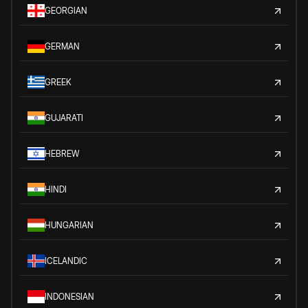
GEORGIAN
GERMAN
GREEK
GUJARATI
HEBREW
HINDI
HUNGARIAN
ICELANDIC
INDONESIAN