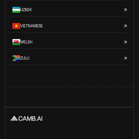
UZBEK
VIETNAMESE
WELSH
ZULU