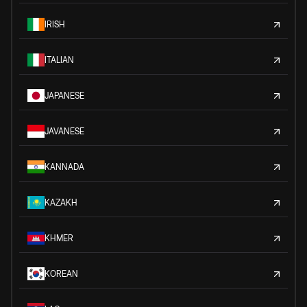
IRISH
ITALIAN
JAPANESE
JAVANESE
KANNADA
KAZAKH
KHMER
KOREAN