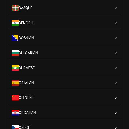
BASQUE
BENGALI
BOSNIAN
BULGARIAN
BURMESE
CATALAN
CHINESE
CROATIAN
CZECH