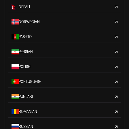
NEPALI
NORWEGIAN
PASHTO
PERSIAN
POLISH
PORTUGUESE
PUNJABI
ROMANIAN
RUSSIAN