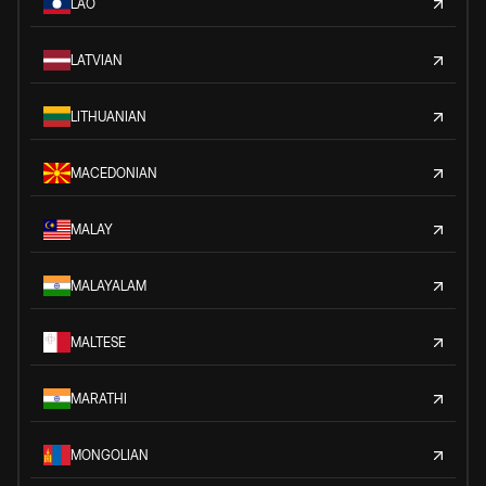
LAO
LATVIAN
LITHUANIAN
MACEDONIAN
MALAY
MALAYALAM
MALTESE
MARATHI
MONGOLIAN