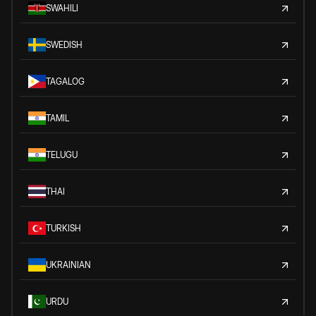
SWAHILI
SWEDISH
TAGALOG
TAMIL
TELUGU
THAI
TURKISH
UKRAINIAN
URDU