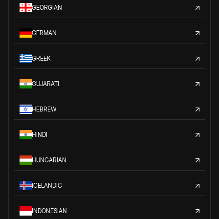
GEORGIAN
GERMAN
GREEK
GUJARATI
HEBREW
HINDI
HUNGARIAN
ICELANDIC
INDONESIAN