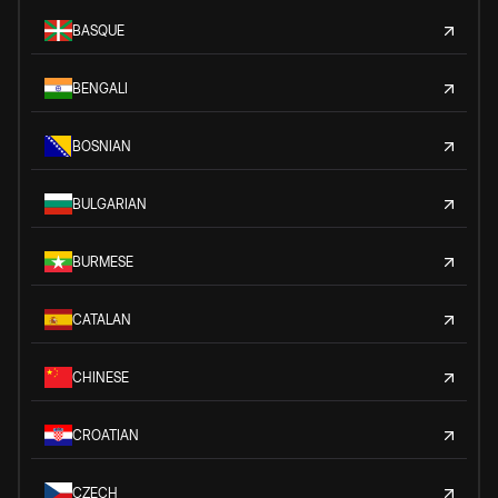
BASQUE
BENGALI
BOSNIAN
BULGARIAN
BURMESE
CATALAN
CHINESE
CROATIAN
CZECH