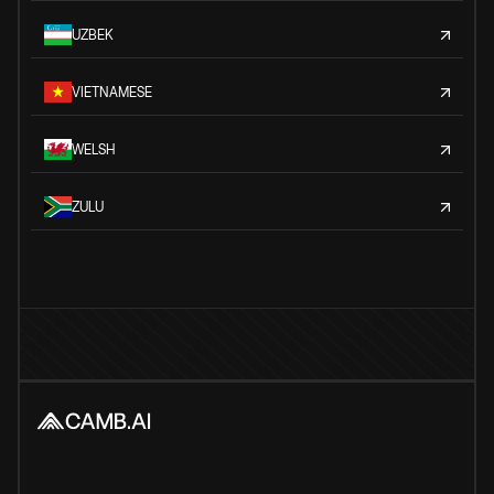
UZBEK
VIETNAMESE
WELSH
ZULU