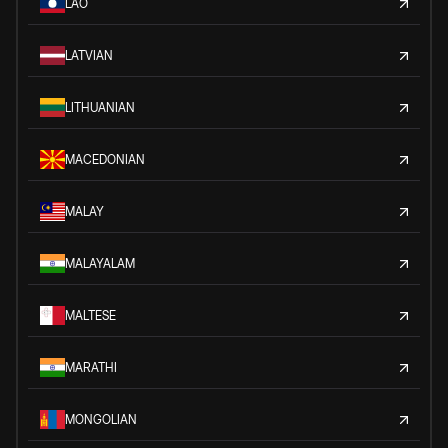
LAO
LATVIAN
LITHUANIAN
MACEDONIAN
MALAY
MALAYALAM
MALTESE
MARATHI
MONGOLIAN