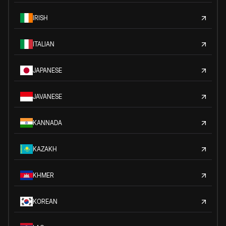
IRISH
ITALIAN
JAPANESE
JAVANESE
KANNADA
KAZAKH
KHMER
KOREAN