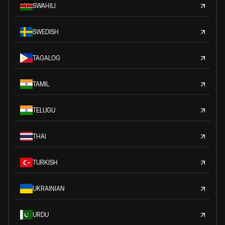
SWAHILI
SWEDISH
TAGALOG
TAMIL
TELUGU
THAI
TURKISH
UKRAINIAN
URDU