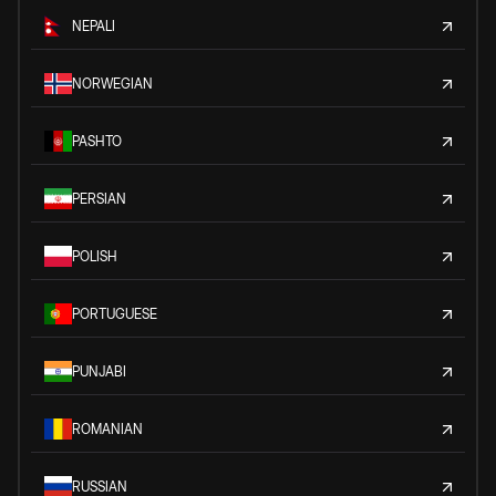
NEPALI
NORWEGIAN
PASHTO
PERSIAN
POLISH
PORTUGUESE
PUNJABI
ROMANIAN
RUSSIAN