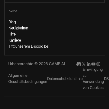
FIRMA
Blog
Neuigkeiten
Hilfe
Karriere
Tritt unserem Discord bei
Urheberrechte © 2026 CAMB.AI
Einwilligung
Allgemeine
zur
Datenschutzrichtlinie
DS
Geschäftsbedingungen
Verwendung
von Cookies