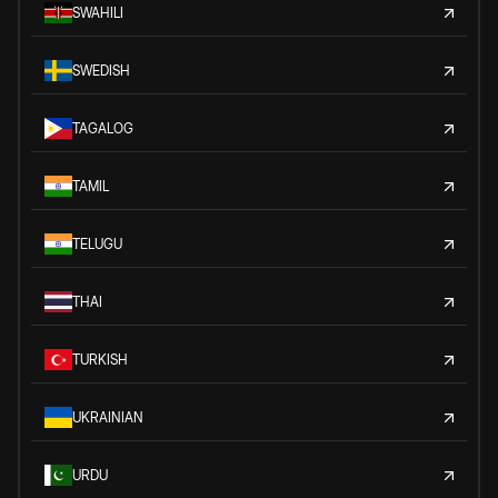
SWAHILI
SWEDISH
TAGALOG
TAMIL
TELUGU
THAI
TURKISH
UKRAINIAN
URDU