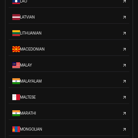
LAO
LATVIAN
LITHUANIAN
MACEDONIAN
MALAY
MALAYALAM
MALTESE
MARATHI
MONGOLIAN