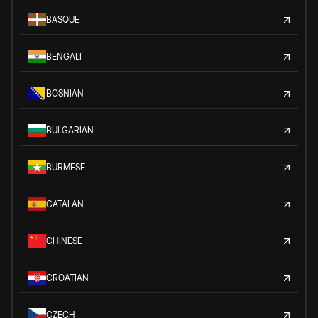
BASQUE
BENGALI
BOSNIAN
BULGARIAN
BURMESE
CATALAN
CHINESE
CROATIAN
CZECH