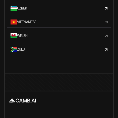
UZBEK
VIETNAMESE
WELSH
ZULU