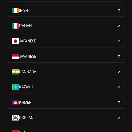
IRISH
ITALIAN
JAPANESE
JAVANESE
KANNADA
KAZAKH
KHMER
KOREAN