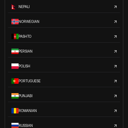
NEPALI
NORWEGIAN
PASHTO
PERSIAN
POLISH
PORTUGUESE
PUNJABI
ROMANIAN
RUSSIAN