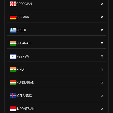
GEORGIAN
GERMAN
GREEK
GUJARATI
HEBREW
HINDI
HUNGARIAN
ICELANDIC
INDONESIAN