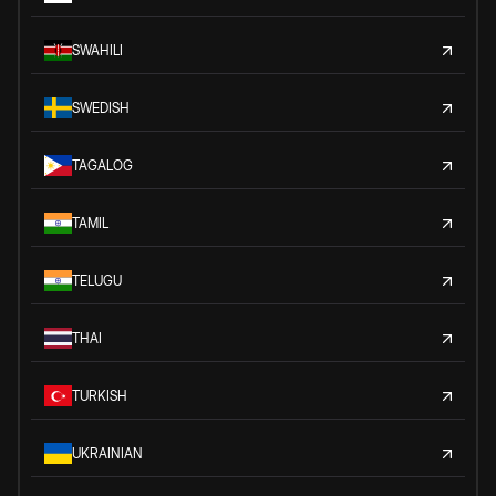
SWAHILI
SWEDISH
TAGALOG
TAMIL
TELUGU
THAI
TURKISH
UKRAINIAN