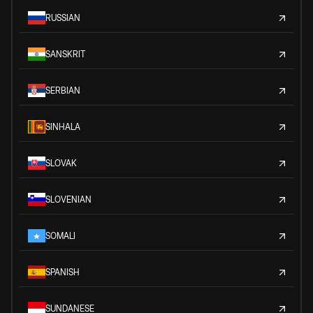
RUSSIAN
SANSKRIT
SERBIAN
SINHALA
SLOVAK
SLOVENIAN
SOMALI
SPANISH
SUNDANESE