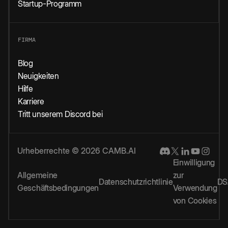
Startup-Programm
FIRMA
Blog
Neuigkeiten
Hilfe
Karriere
Tritt unserem Discord bei
Urheberrechte © 2026 CAMB.AI
Einwilligung
Allgemeine
zur
Datenschutzrichtlinie
DS
Geschäftsbedingungen
Verwendung
von Cookies