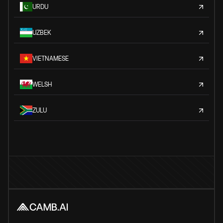
URDU
UZBEK
VIETNAMESE
WELSH
ZULU