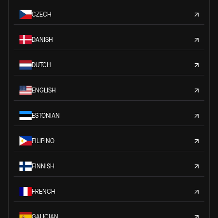
CZECH
DANISH
DUTCH
ENGLISH
ESTONIAN
FILIPINO
FINNISH
FRENCH
GALICIAN