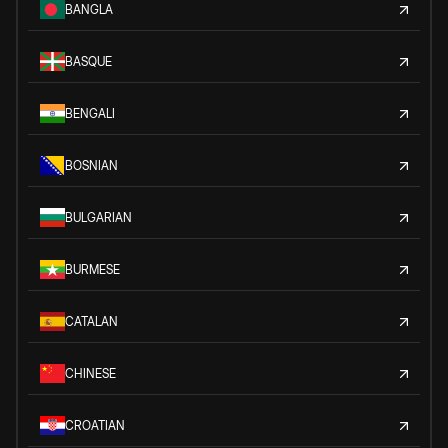
BANGLA
BASQUE
BENGALI
BOSNIAN
BULGARIAN
BURMESE
CATALAN
CHINESE
CROATIAN