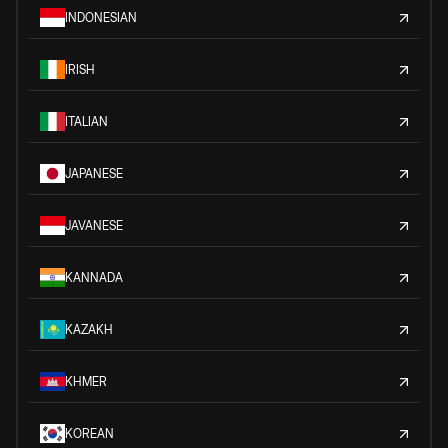
INDONESIAN
IRISH
ITALIAN
JAPANESE
JAVANESE
KANNADA
KAZAKH
KHMER
KOREAN