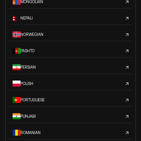
MONGOLIAN
NEPALI
NORWEGIAN
PASHTO
PERSIAN
POLISH
PORTUGUESE
PUNJABI
ROMANIAN