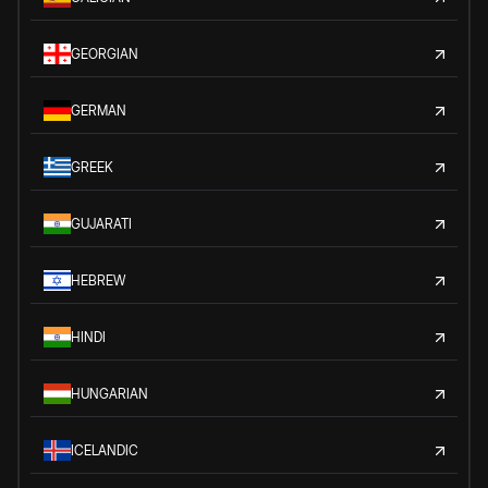
GEORGIAN
GERMAN
GREEK
GUJARATI
HEBREW
HINDI
HUNGARIAN
ICELANDIC