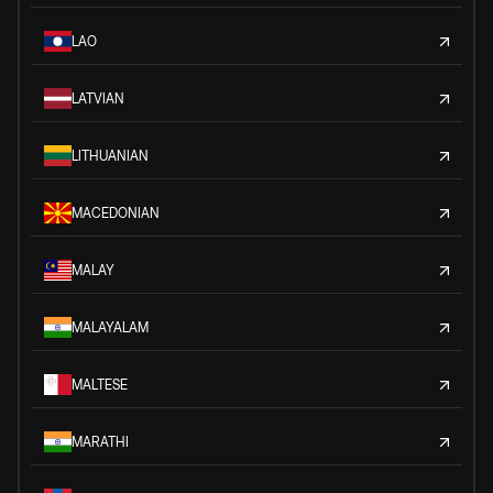
LAO
LATVIAN
LITHUANIAN
MACEDONIAN
MALAY
MALAYALAM
MALTESE
MARATHI