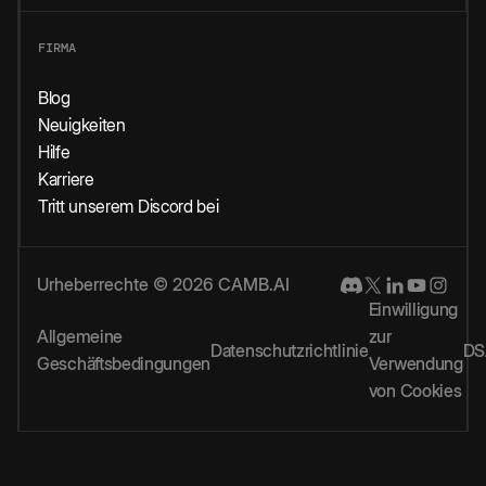
FIRMA
Blog
Neuigkeiten
Hilfe
Karriere
Tritt unserem Discord bei
Urheberrechte © 2026 CAMB.AI
Einwilligung
Allgemeine
zur
Datenschutzrichtlinie
DS
Geschäftsbedingungen
Verwendung
von Cookies