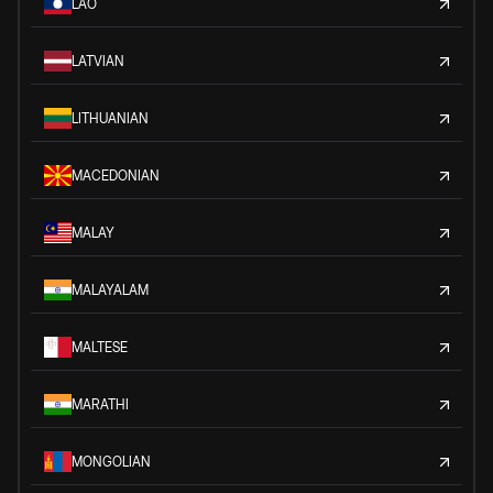
LAO
LATVIAN
LITHUANIAN
MACEDONIAN
MALAY
MALAYALAM
MALTESE
MARATHI
MONGOLIAN