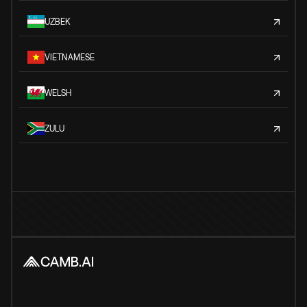
UZBEK
VIETNAMESE
WELSH
ZULU