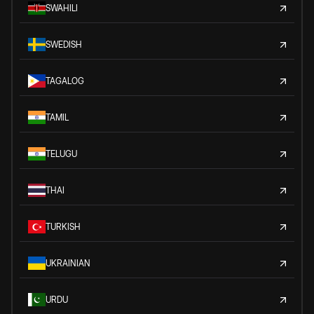
SWAHILI
SWEDISH
TAGALOG
TAMIL
TELUGU
THAI
TURKISH
UKRAINIAN
URDU