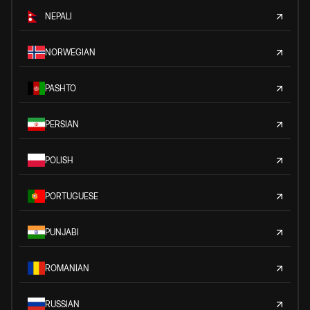
NEPALI
NORWEGIAN
PASHTO
PERSIAN
POLISH
PORTUGUESE
PUNJABI
ROMANIAN
RUSSIAN