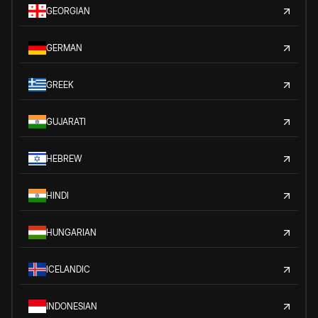
GEORGIAN
GERMAN
GREEK
GUJARATI
HEBREW
HINDI
HUNGARIAN
ICELANDIC
INDONESIAN