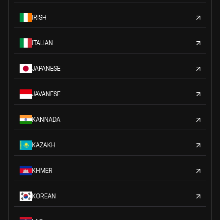
IRISH
ITALIAN
JAPANESE
JAVANESE
KANNADA
KAZAKH
KHMER
KOREAN