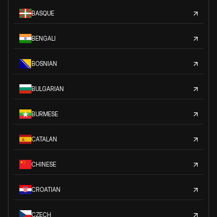
BASQUE
BENGALI
BOSNIAN
BULGARIAN
BURMESE
CATALAN
CHINESE
CROATIAN
CZECH