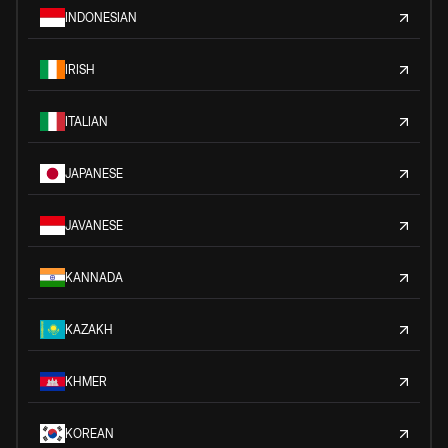
INDONESIAN
IRISH
ITALIAN
JAPANESE
JAVANESE
KANNADA
KAZAKH
KHMER
KOREAN