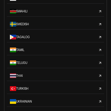
SWAHILI
SWEDISH
TAGALOG
TAMIL
TELUGU
THAI
TURKISH
UKRAINIAN