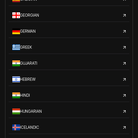
GEORGIAN
GERMAN
GREEK
GUJARATI
HEBREW
HINDI
HUNGARIAN
ICELANDIC