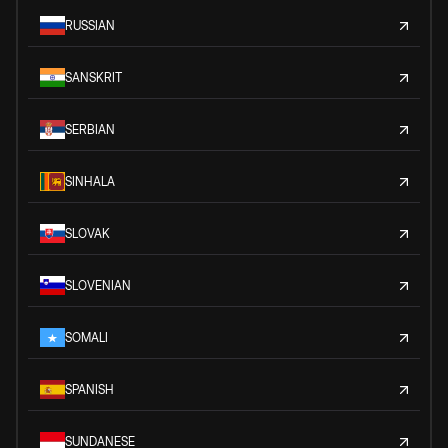
RUSSIAN
SANSKRIT
SERBIAN
SINHALA
SLOVAK
SLOVENIAN
SOMALI
SPANISH
SUNDANESE