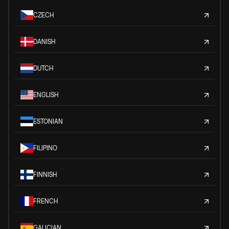
CZECH
DANISH
DUTCH
ENGLISH
ESTONIAN
FILIPINO
FINNISH
FRENCH
GALICIAN