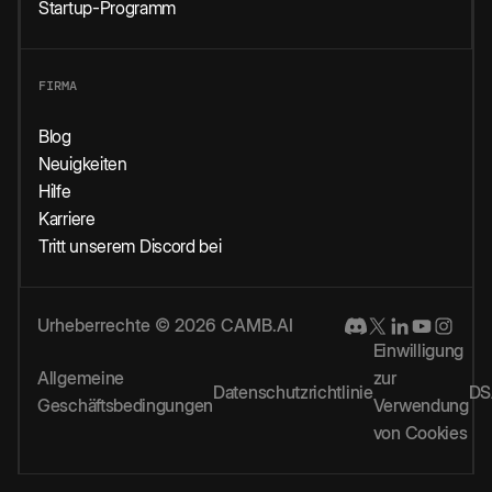
Startup-Programm
FIRMA
Blog
Neuigkeiten
Hilfe
Karriere
Tritt unserem Discord bei
Urheberrechte © 2026 CAMB.AI
Einwilligung
Allgemeine
zur
Datenschutzrichtlinie
DS
Geschäftsbedingungen
Verwendung
von Cookies