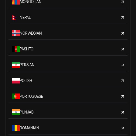
MONGOLIAN
NEPALI
NORWEGIAN
PASHTO
PERSIAN
POLISH
PORTUGUESE
PUNJABI
ROMANIAN