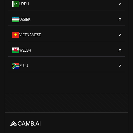
URDU
UZBEK
VIETNAMESE
WELSH
ZULU