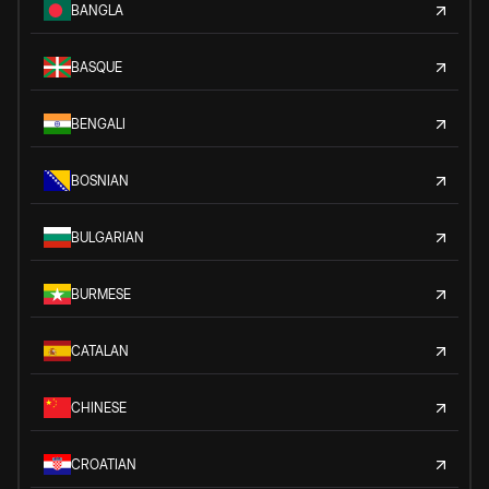
BANGLA
BASQUE
BENGALI
BOSNIAN
BULGARIAN
BURMESE
CATALAN
CHINESE
CROATIAN