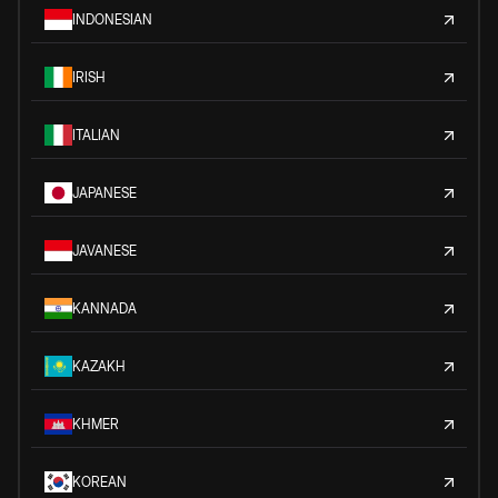
INDONESIAN
IRISH
ITALIAN
JAPANESE
JAVANESE
KANNADA
KAZAKH
KHMER
KOREAN