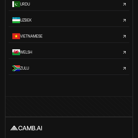
URDU
UZBEK
VIETNAMESE
WELSH
ZULU