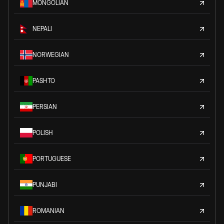
MONGOLIAN
NEPALI
NORWEGIAN
PASHTO
PERSIAN
POLISH
PORTUGUESE
PUNJABI
ROMANIAN