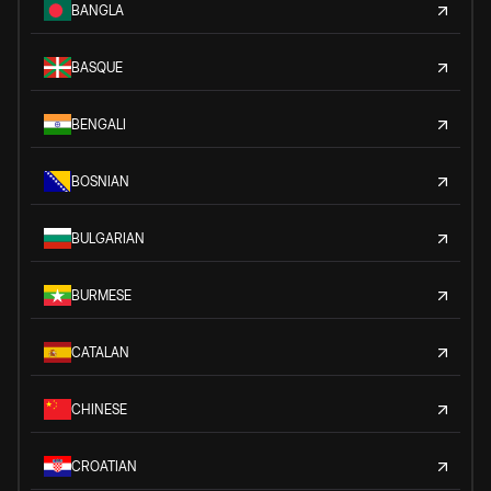
BANGLA
BASQUE
BENGALI
BOSNIAN
BULGARIAN
BURMESE
CATALAN
CHINESE
CROATIAN