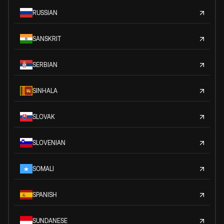
RUSSIAN
SANSKRIT
SERBIAN
SINHALA
SLOVAK
SLOVENIAN
SOMALI
SPANISH
SUNDANESE