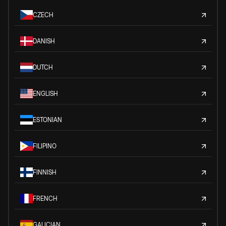
CZECH
DANISH
DUTCH
ENGLISH
ESTONIAN
FILIPINO
FINNISH
FRENCH
GALICIAN