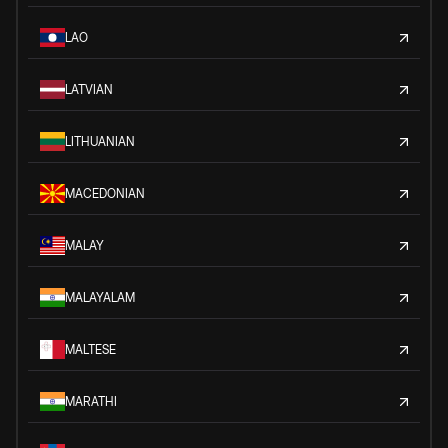
LAO
LATVIAN
LITHUANIAN
MACEDONIAN
MALAY
MALAYALAM
MALTESE
MARATHI