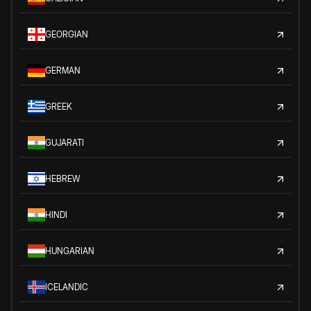
GEORGIAN
GERMAN
GREEK
GUJARATI
HEBREW
HINDI
HUNGARIAN
ICELANDIC