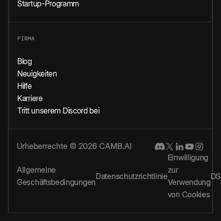
Startup-Programm
FIRMA
Blog
Neuigkeiten
Hilfe
Karriere
Tritt unserem Discord bei
Urheberrechte © 2026 CAMB.AI
Einwilligung
Allgemeine
zur
Datenschutzrichtlinie
DS
Geschäftsbedingungen
Verwendung
von Cookies