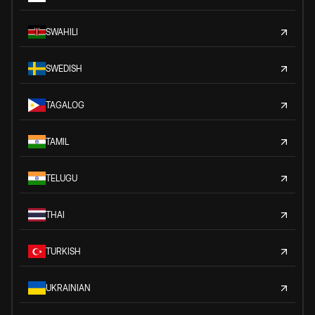
SWAHILI
SWEDISH
TAGALOG
TAMIL
TELUGU
THAI
TURKISH
UKRAINIAN