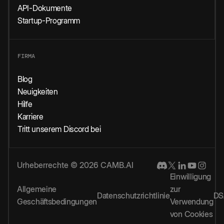
API-Dokumente
Startup-Programm
FIRMA
Blog
Neuigkeiten
Hilfe
Karriere
Tritt unserem Discord bei
Urheberrechte © 2026 CAMB.AI
Einwilligung
Allgemeine
zur
Datenschutzrichtlinie
DS
Geschäftsbedingungen
Verwendung
von Cookies