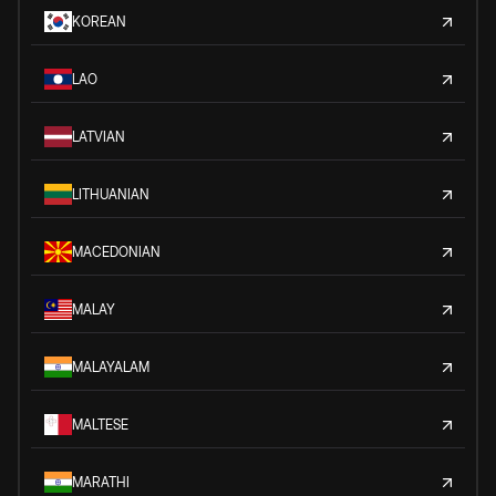
KOREAN
LAO
LATVIAN
LITHUANIAN
MACEDONIAN
MALAY
MALAYALAM
MALTESE
MARATHI