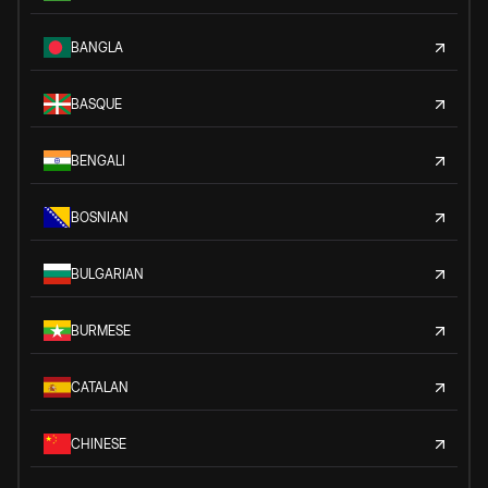
BANGLA
BASQUE
BENGALI
BOSNIAN
BULGARIAN
BURMESE
CATALAN
CHINESE