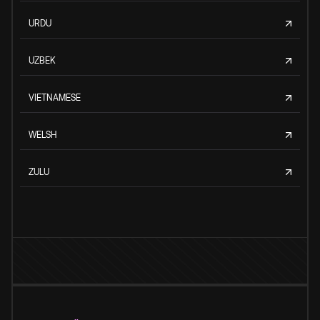
URDU
UZBEK
VIETNAMESE
WELSH
ZULU