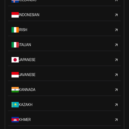
INDONESIAN
IRISH
ITALIAN
JAPANESE
JAVANESE
KANNADA
KAZAKH
KHMER