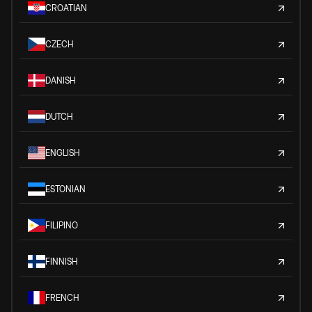
CROATIAN
CZECH
DANISH
DUTCH
ENGLISH
ESTONIAN
FILIPINO
FINNISH
FRENCH