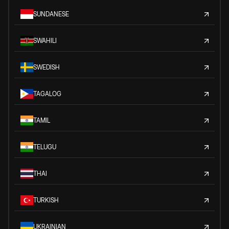
SUNDANESE
SWAHILI
SWEDISH
TAGALOG
TAMIL
TELUGU
THAI
TURKISH
UKRAINIAN