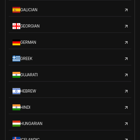
GALICIAN
GEORGIAN
GERMAN
GREEK
GUJARATI
HEBREW
HINDI
HUNGARIAN
ICELANDIC