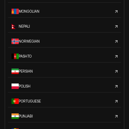
MONGOLIAN
NEPALI
NORWEGIAN
PASHTO
PERSIAN
POLISH
PORTUGUESE
PUNJABI