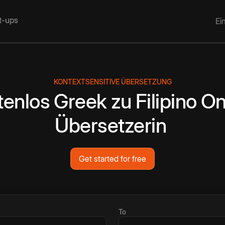
rt-ups
Ei
KONTEXTSENSITIVE ÜBERSETZUNG
tenlos
Greek
zu
Filipino
On
Übersetzerin
Get started for free
To