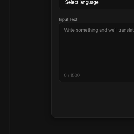
Input Text
0
/ 1500