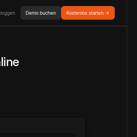
nloggen
Demo buchen
Kostenlos starten →
line