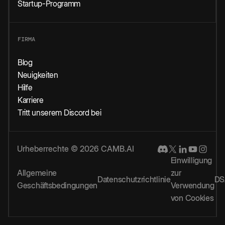
Startup-Programm
FIRMA
Blog
Neuigkeiten
Hilfe
Karriere
Tritt unserem Discord bei
Urheberrechte © 2026 CAMB.AI
Einwilligung
Allgemeine
zur
Datenschutzrichtlinie
DS
Geschäftsbedingungen
Verwendung
von Cookies