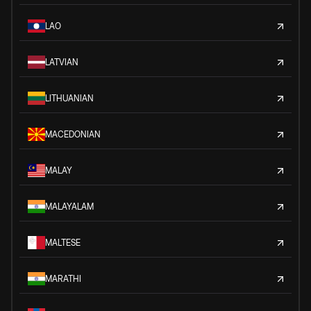
LAO
LATVIAN
LITHUANIAN
MACEDONIAN
MALAY
MALAYALAM
MALTESE
MARATHI