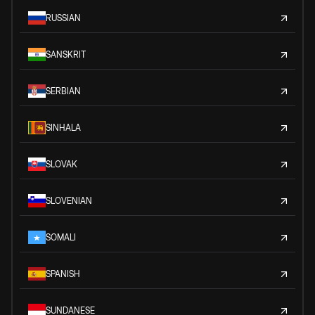
RUSSIAN
SANSKRIT
SERBIAN
SINHALA
SLOVAK
SLOVENIAN
SOMALI
SPANISH
SUNDANESE