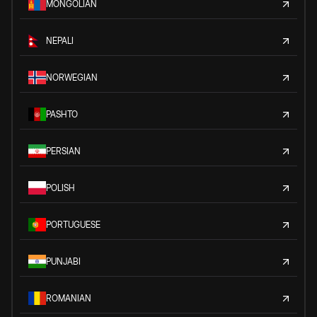
MONGOLIAN
NEPALI
NORWEGIAN
PASHTO
PERSIAN
POLISH
PORTUGUESE
PUNJABI
ROMANIAN