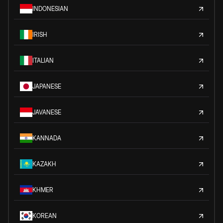
INDONESIAN
IRISH
ITALIAN
JAPANESE
JAVANESE
KANNADA
KAZAKH
KHMER
KOREAN