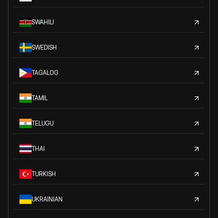
SWAHILI
SWEDISH
TAGALOG
TAMIL
TELUGU
THAI
TURKISH
UKRAINIAN