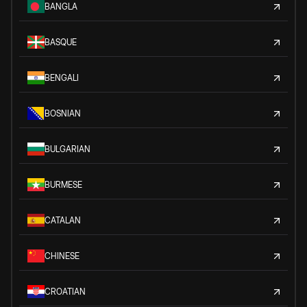
BANGLA
BASQUE
BENGALI
BOSNIAN
BULGARIAN
BURMESE
CATALAN
CHINESE
CROATIAN