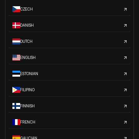
CZECH
DANISH
DUTCH
ENGLISH
ESTONIAN
FILIPINO
FINNISH
FRENCH
GALICIAN