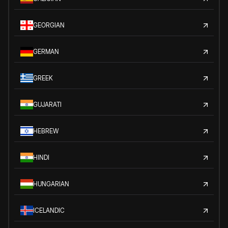
GEORGIAN
GERMAN
GREEK
GUJARATI
HEBREW
HINDI
HUNGARIAN
ICELANDIC