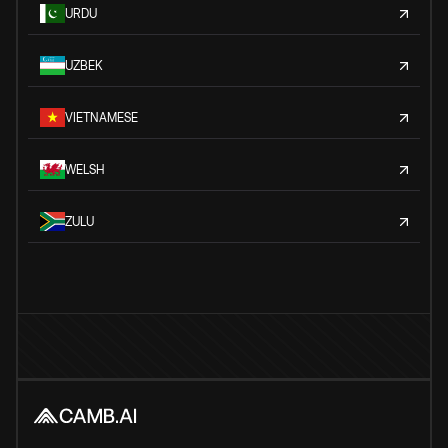
URDU
UZBEK
VIETNAMESE
WELSH
ZULU