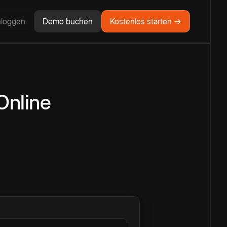
nloggen
Demo buchen
Kostenlos starten →
Online