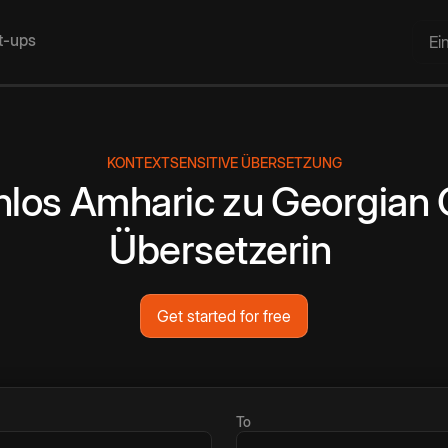
rt-ups
Ei
KONTEXTSENSITIVE ÜBERSETZUNG
nlos
Amharic
zu
Georgian
Übersetzerin
Get started for free
To