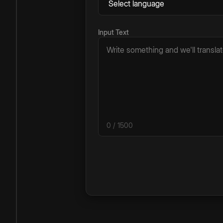
Input Text
0
/ 1500