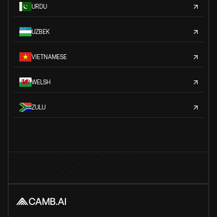
URDU
UZBEK
VIETNAMESE
WELSH
ZULU