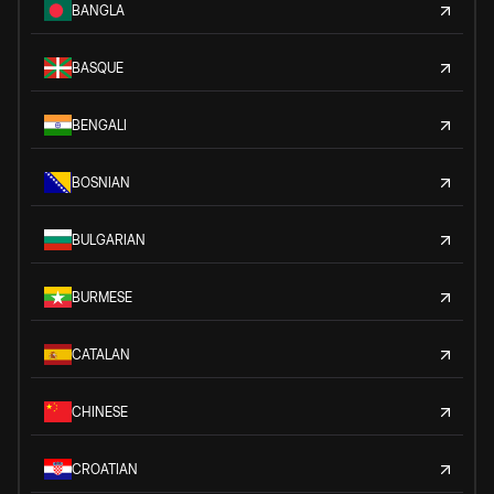
BANGLA
BASQUE
BENGALI
BOSNIAN
BULGARIAN
BURMESE
CATALAN
CHINESE
CROATIAN