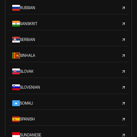
RUSSIAN
SANSKRIT
SERBIAN
SINHALA
SLOVAK
SLOVENIAN
SOMALI
SPANISH
SUNDANESE