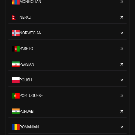
MONGOLIAN
NEPALI
NORWEGIAN
PASHTO
PERSIAN
POLISH
PORTUGUESE
PUNJABI
ROMANIAN