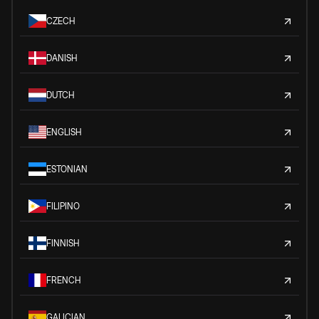
CZECH
DANISH
DUTCH
ENGLISH
ESTONIAN
FILIPINO
FINNISH
FRENCH
GALICIAN