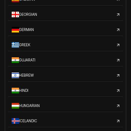
GEORGIAN
GERMAN
GREEK
GUJARATI
HEBREW
HINDI
HUNGARIAN
ICELANDIC