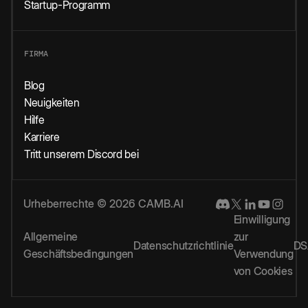
Startup-Programm
FIRMA
Blog
Neuigkeiten
Hilfe
Karriere
Tritt unserem Discord bei
Urheberrechte © 2026 CAMB.AI
Einwilligung
Allgemeine
zur
Datenschutzrichtlinie
DS
Geschäftsbedingungen
Verwendung
von Cookies