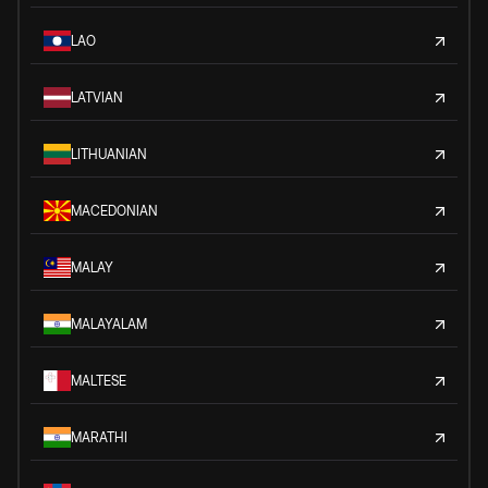
LAO
LATVIAN
LITHUANIAN
MACEDONIAN
MALAY
MALAYALAM
MALTESE
MARATHI