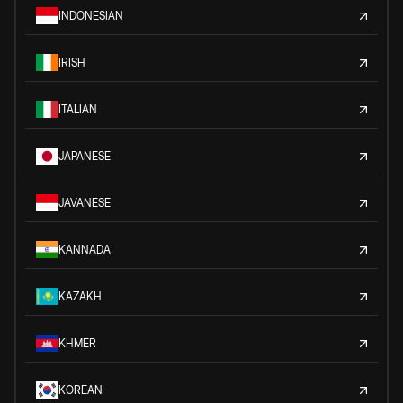
INDONESIAN
IRISH
ITALIAN
JAPANESE
JAVANESE
KANNADA
KAZAKH
KHMER
KOREAN