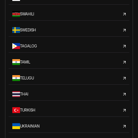
SWAHILI
SWEDISH
TAGALOG
TAMIL
TELUGU
THAI
TURKISH
UKRAINIAN