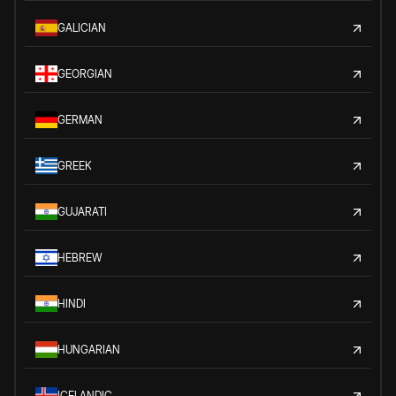
GALICIAN
GEORGIAN
GERMAN
GREEK
GUJARATI
HEBREW
HINDI
HUNGARIAN
ICELANDIC