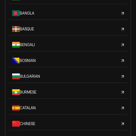
BANGLA
BASQUE
BENGALI
BOSNIAN
BULGARIAN
BURMESE
CATALAN
CHINESE