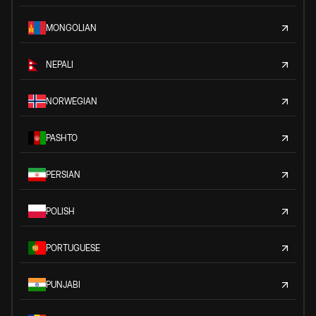
MONGOLIAN
NEPALI
NORWEGIAN
PASHTO
PERSIAN
POLISH
PORTUGUESE
PUNJABI