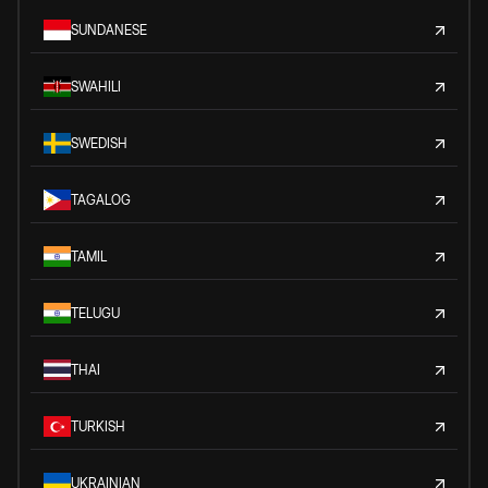
SUNDANESE
SWAHILI
SWEDISH
TAGALOG
TAMIL
TELUGU
THAI
TURKISH
UKRAINIAN