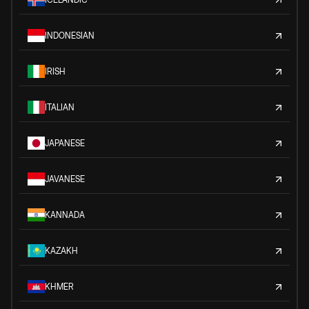
INDONESIAN
IRISH
ITALIAN
JAPANESE
JAVANESE
KANNADA
KAZAKH
KHMER