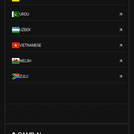
URDU
UZBEK
VIETNAMESE
WELSH
ZULU