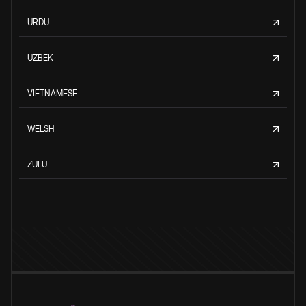
URDU
UZBEK
VIETNAMESE
WELSH
ZULU