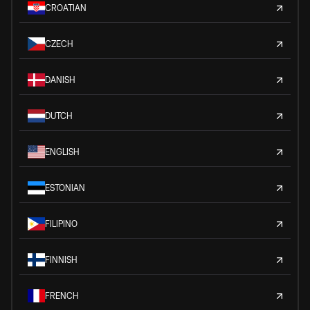
CROATIAN
CZECH
DANISH
DUTCH
ENGLISH
ESTONIAN
FILIPINO
FINNISH
FRENCH