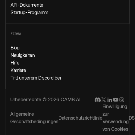
API-Dokumente
Startup-Programm
FIRMA
Blog
Neuigkeiten
Hilfe
Karriere
Tritt unserem Discord bei
Urheberrechte © 2026 CAMB.AI
Einwilligung
Allgemeine
zur
Datenschutzrichtlinie
DS
Geschäftsbedingungen
Verwendung
von Cookies