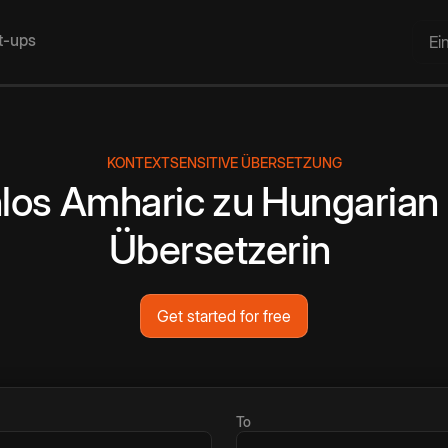
rt-ups
Ei
KONTEXTSENSITIVE ÜBERSETZUNG
los
Amharic
zu
Hungarian
Übersetzerin
Get started for free
To