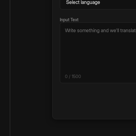
Input Text
0
/ 1500