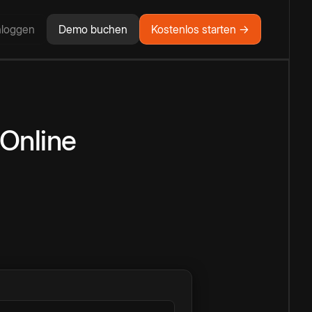
nloggen
Demo buchen
Kostenlos starten →
Online