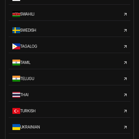
SWAHILI
SWEDISH
TAGALOG
TAMIL
TELUGU
THAI
TURKISH
UKRAINIAN