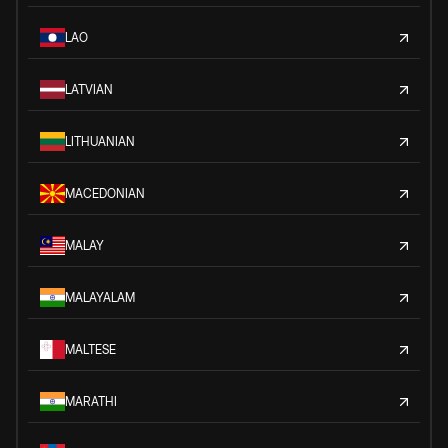
LAO
LATVIAN
LITHUANIAN
MACEDONIAN
MALAY
MALAYALAM
MALTESE
MARATHI