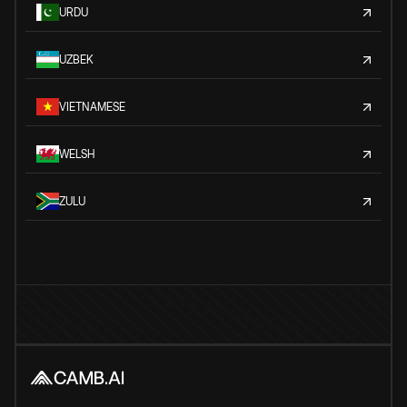
URDU
UZBEK
VIETNAMESE
WELSH
ZULU