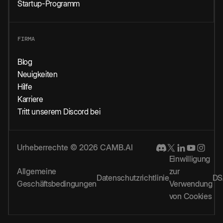
Startup-Programm
FIRMA
Blog
Neuigkeiten
Hilfe
Karriere
Tritt unserem Discord bei
Urheberrechte © 2026 CAMB.AI
Einwilligung
Allgemeine
zur
Datenschutzrichtlinie
DS
Geschäftsbedingungen
Verwendung
von Cookies