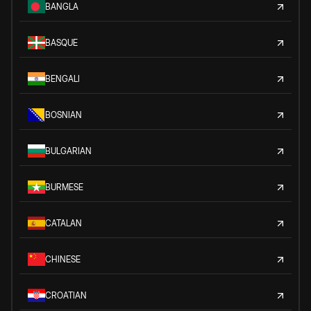
BANGLA
BASQUE
BENGALI
BOSNIAN
BULGARIAN
BURMESE
CATALAN
CHINESE
CROATIAN