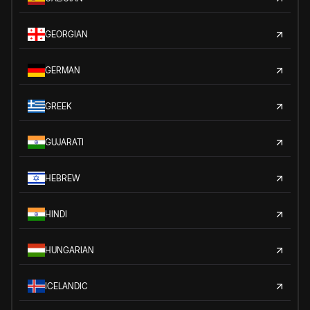
GEORGIAN
GERMAN
GREEK
GUJARATI
HEBREW
HINDI
HUNGARIAN
ICELANDIC