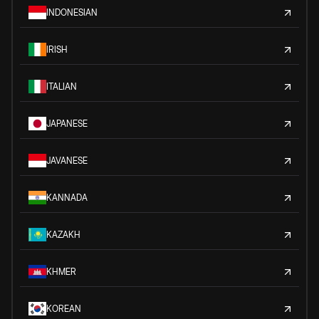
INDONESIAN
IRISH
ITALIAN
JAPANESE
JAVANESE
KANNADA
KAZAKH
KHMER
KOREAN