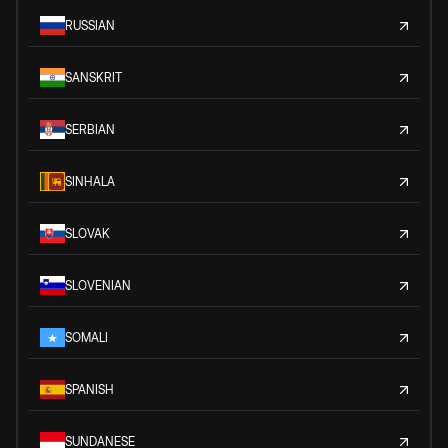
RUSSIAN
SANSKRIT
SERBIAN
SINHALA
SLOVAK
SLOVENIAN
SOMALI
SPANISH
SUNDANESE