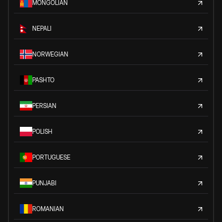
MONGOLIAN
NEPALI
NORWEGIAN
PASHTO
PERSIAN
POLISH
PORTUGUESE
PUNJABI
ROMANIAN