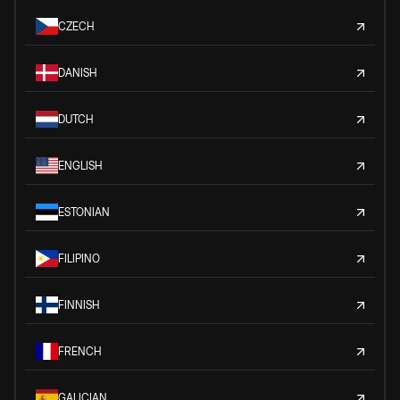
CZECH
DANISH
DUTCH
ENGLISH
ESTONIAN
FILIPINO
FINNISH
FRENCH
GALICIAN