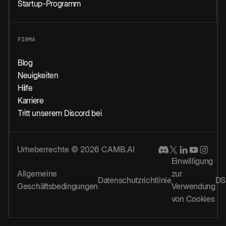
Startup-Programm
FIRMA
Blog
Neuigkeiten
Hilfe
Karriere
Tritt unserem Discord bei
Urheberrechte © 2026 CAMB.AI
Einwilligung
Allgemeine
zur
Datenschutzrichtlinie
DS
Geschäftsbedingungen
Verwendung
von Cookies