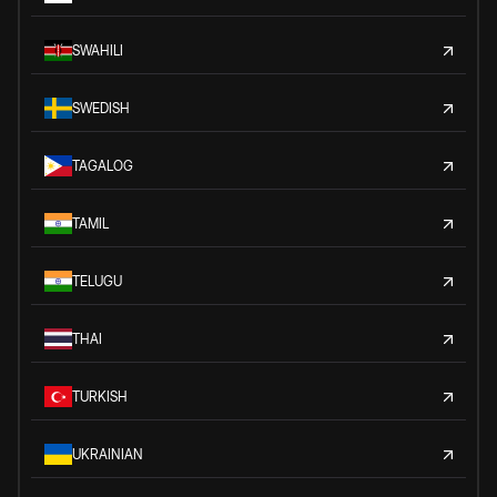
SWAHILI
SWEDISH
TAGALOG
TAMIL
TELUGU
THAI
TURKISH
UKRAINIAN