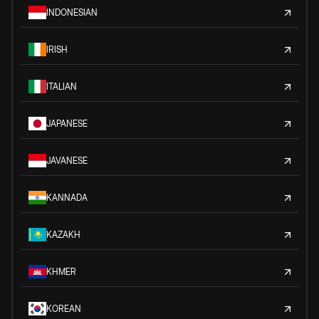
INDONESIAN
IRISH
ITALIAN
JAPANESE
JAVANESE
KANNADA
KAZAKH
KHMER
KOREAN