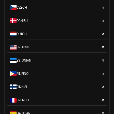
CZECH
DANISH
DUTCH
ENGLISH
ESTONIAN
FILIPINO
FINNISH
FRENCH
GALICIAN