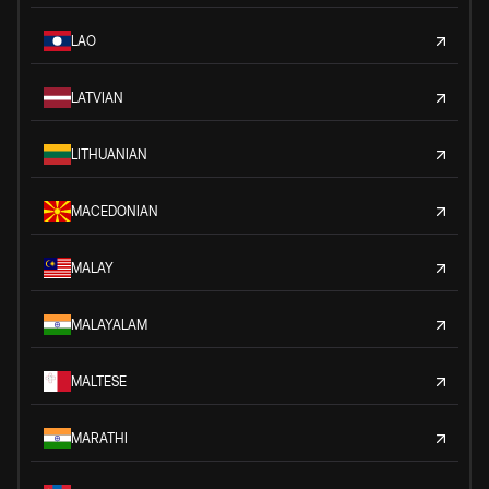
LAO
LATVIAN
LITHUANIAN
MACEDONIAN
MALAY
MALAYALAM
MALTESE
MARATHI