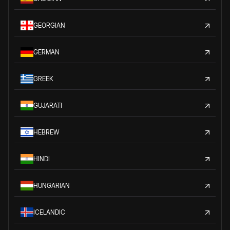
GEORGIAN
GERMAN
GREEK
GUJARATI
HEBREW
HINDI
HUNGARIAN
ICELANDIC