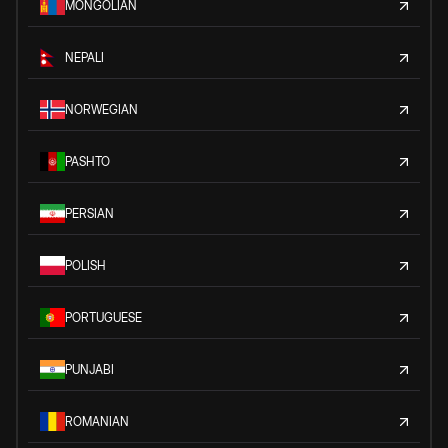
MONGOLIAN
NEPALI
NORWEGIAN
PASHTO
PERSIAN
POLISH
PORTUGUESE
PUNJABI
ROMANIAN