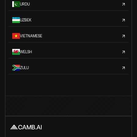
URDU
UZBEK
VIETNAMESE
WELSH
ZULU