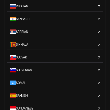
RUSSIAN
SANSKRIT
SERBIAN
SINHALA
SLOVAK
SLOVENIAN
SOMALI
SPANISH
SUNDANESE