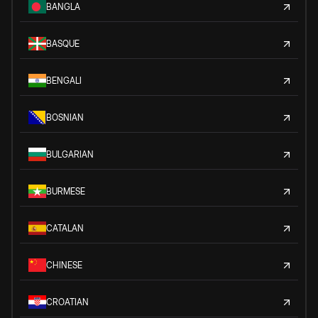
BANGLA
BASQUE
BENGALI
BOSNIAN
BULGARIAN
BURMESE
CATALAN
CHINESE
CROATIAN