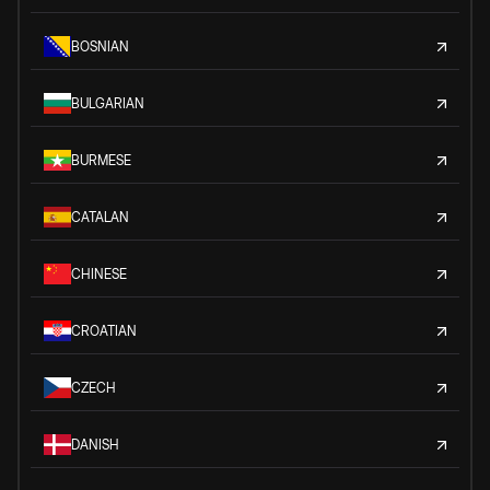
BOSNIAN
BULGARIAN
BURMESE
CATALAN
CHINESE
CROATIAN
CZECH
DANISH