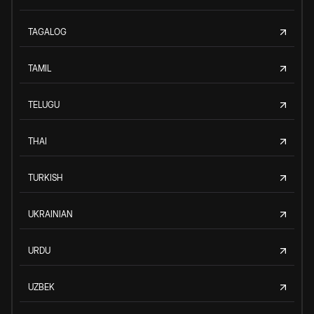
TAGALOG
TAMIL
TELUGU
THAI
TURKISH
UKRAINIAN
URDU
UZBEK