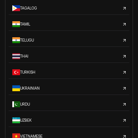
TAGALOG
TAMIL
TELUGU
THAI
TURKISH
UKRAINIAN
URDU
UZBEK
VIETNAMESE