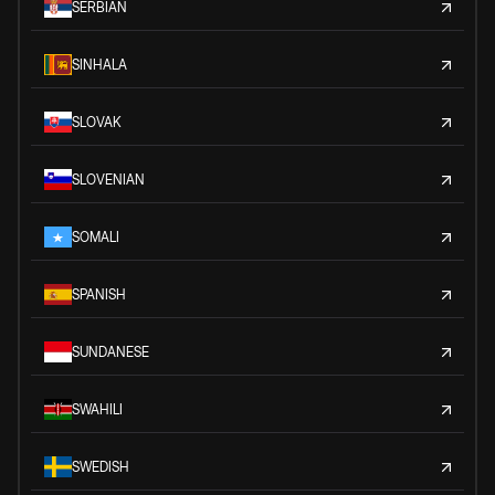
SERBIAN
SINHALA
SLOVAK
SLOVENIAN
SOMALI
SPANISH
SUNDANESE
SWAHILI
SWEDISH