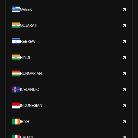
GREEK
GUJARATI
HEBREW
HINDI
HUNGARIAN
ICELANDIC
INDONESIAN
IRISH
ITALIAN