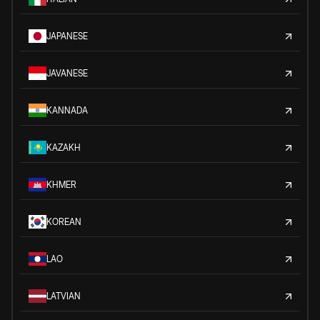
JAPANESE
JAVANESE
KANNADA
KAZAKH
KHMER
KOREAN
LAO
LATVIAN