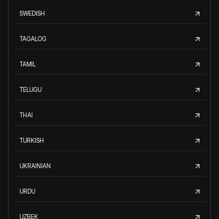
SWEDISH
TAGALOG
TAMIL
TELUGU
THAI
TURKISH
UKRAINIAN
URDU
UZBEK