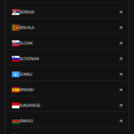
SERBIAN
SINHALA
SLOVAK
SLOVENIAN
SOMALI
SPANISH
SUNDANESE
SWAHILI