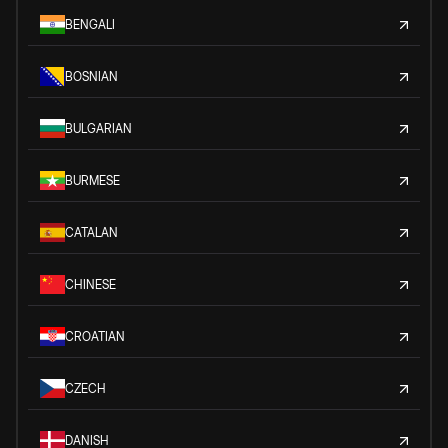
BENGALI
BOSNIAN
BULGARIAN
BURMESE
CATALAN
CHINESE
CROATIAN
CZECH
DANISH