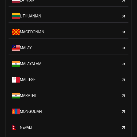
LATVIAN
LITHUANIAN
MACEDONIAN
MALAY
MALAYALAM
MALTESE
MARATHI
MONGOLIAN
NEPALI