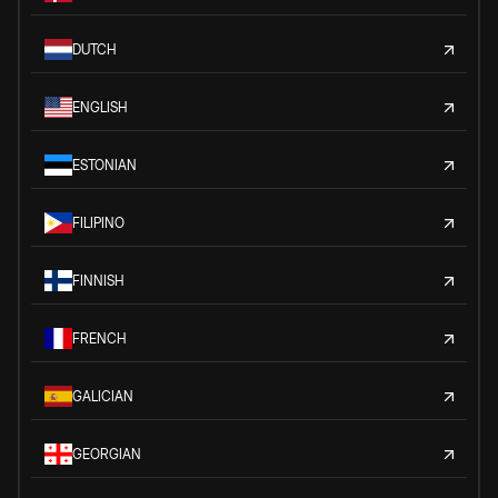
DUTCH
ENGLISH
ESTONIAN
FILIPINO
FINNISH
FRENCH
GALICIAN
GEORGIAN