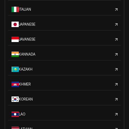
ITALIAN
JAPANESE
JAVANESE
KANNADA
KAZAKH
KHMER
KOREAN
LAO