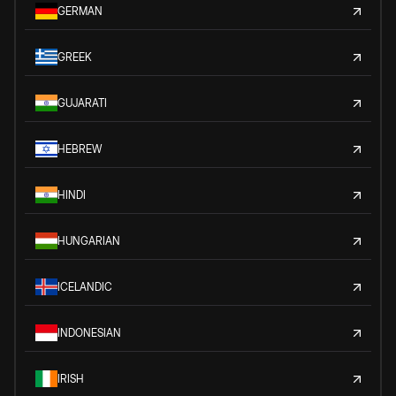
GERMAN
GREEK
GUJARATI
HEBREW
HINDI
HUNGARIAN
ICELANDIC
INDONESIAN
IRISH