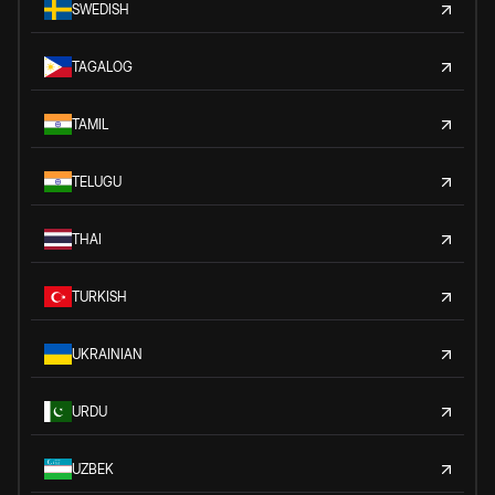
SWEDISH
TAGALOG
TAMIL
TELUGU
THAI
TURKISH
UKRAINIAN
URDU
UZBEK