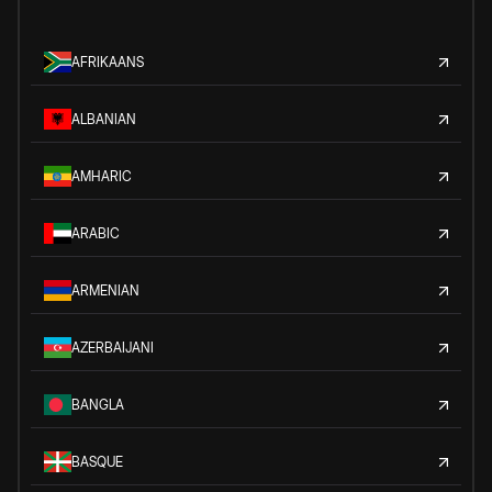
AFRIKAANS
ALBANIAN
AMHARIC
ARABIC
ARMENIAN
AZERBAIJANI
BANGLA
BASQUE