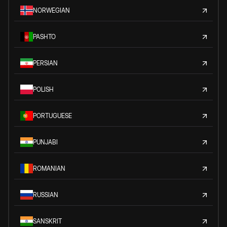
NORWEGIAN
PASHTO
PERSIAN
POLISH
PORTUGUESE
PUNJABI
ROMANIAN
RUSSIAN
SANSKRIT