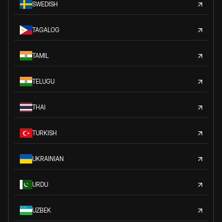
SWEDISH
TAGALOG
TAMIL
TELUGU
THAI
TURKISH
UKRAINIAN
URDU
UZBEK