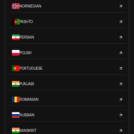
NORWEGIAN
PASHTO
PERSIAN
POLISH
PORTUGUESE
PUNJABI
ROMANIAN
RUSSIAN
SANSKRIT