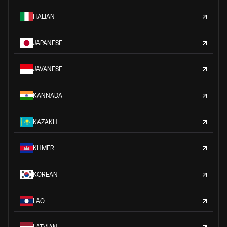
ITALIAN
JAPANESE
JAVANESE
KANNADA
KAZAKH
KHMER
KOREAN
LAO