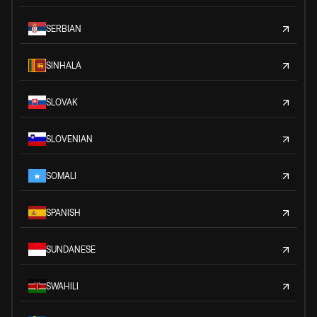
SERBIAN
SINHALA
SLOVAK
SLOVENIAN
SOMALI
SPANISH
SUNDANESE
SWAHILI