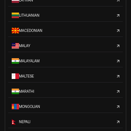
LATVIAN
LITHUANIAN
MACEDONIAN
MALAY
MALAYALAM
MALTESE
MARATHI
MONGOLIAN
NEPALI