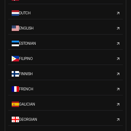
DUTCH
ENGLISH
ESTONIAN
FILIPINO
FINNISH
FRENCH
GALICIAN
GEORGIAN