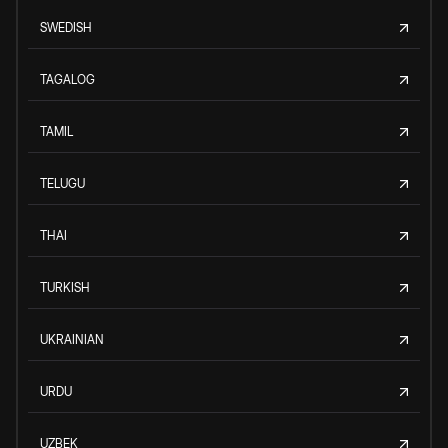
SWEDISH
TAGALOG
TAMIL
TELUGU
THAI
TURKISH
UKRAINIAN
URDU
UZBEK