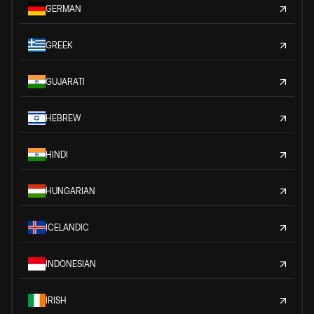
GERMAN
GREEK
GUJARATI
HEBREW
HINDI
HUNGARIAN
ICELANDIC
INDONESIAN
IRISH