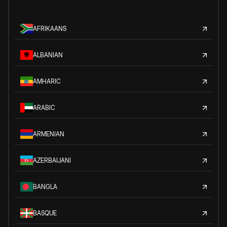
AFRIKAANS
ALBANIAN
AMHARIC
ARABIC
ARMENIAN
AZERBAIJANI
BANGLA
BASQUE