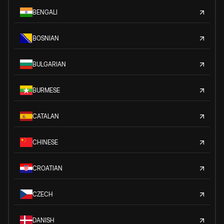
BENGALI
BOSNIAN
BULGARIAN
BURMESE
CATALAN
CHINESE
CROATIAN
CZECH
DANISH