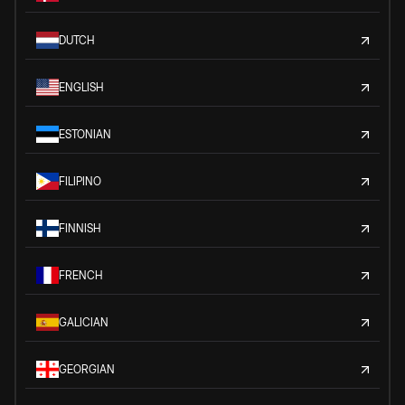
DUTCH
ENGLISH
ESTONIAN
FILIPINO
FINNISH
FRENCH
GALICIAN
GEORGIAN