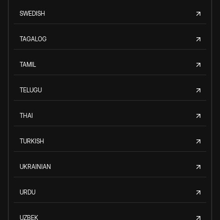
SWEDISH
TAGALOG
TAMIL
TELUGU
THAI
TURKISH
UKRAINIAN
URDU
UZBEK