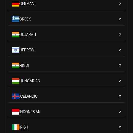
GERMAN
GREEK
GUJARATI
HEBREW
HINDI
HUNGARIAN
ICELANDIC
INDONESIAN
IRISH