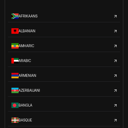
AFRIKAANS
ALBANIAN
AMHARIC
ARABIC
ARMENIAN
AZERBAIJANI
BANGLA
BASQUE