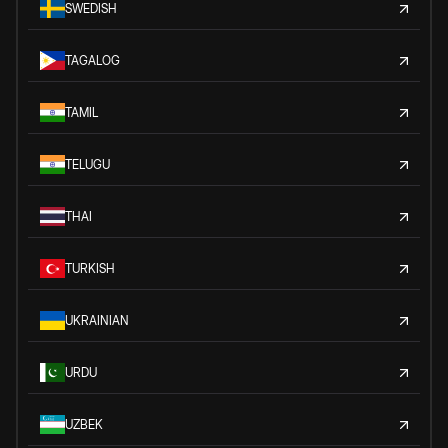
SWEDISH
TAGALOG
TAMIL
TELUGU
THAI
TURKISH
UKRAINIAN
URDU
UZBEK