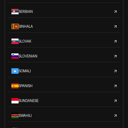
SERBIAN
SINHALA
SLOVAK
SLOVENIAN
SOMALI
SPANISH
SUNDANESE
SWAHILI