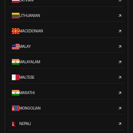
LATVIAN
LITHUANIAN
MACEDONIAN
MALAY
MALAYALAM
MALTESE
MARATHI
MONGOLIAN
NEPALI