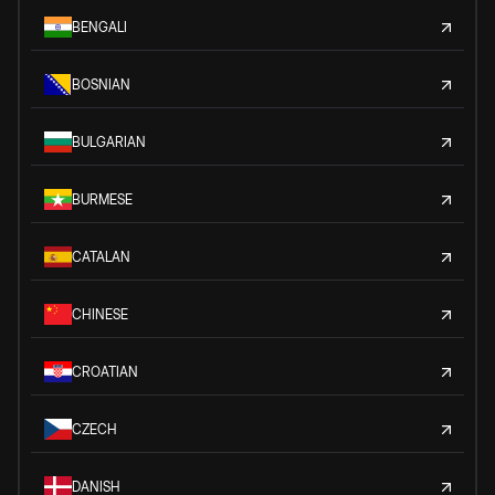
BENGALI
BOSNIAN
BULGARIAN
BURMESE
CATALAN
CHINESE
CROATIAN
CZECH
DANISH