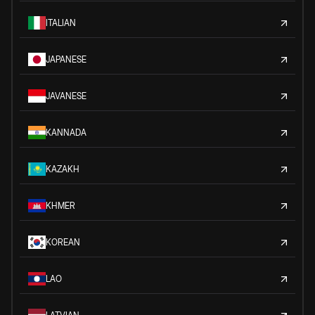
ITALIAN
JAPANESE
JAVANESE
KANNADA
KAZAKH
KHMER
KOREAN
LAO