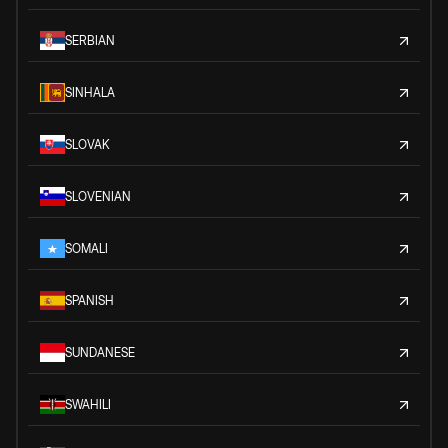
SERBIAN
SINHALA
SLOVAK
SLOVENIAN
SOMALI
SPANISH
SUNDANESE
SWAHILI