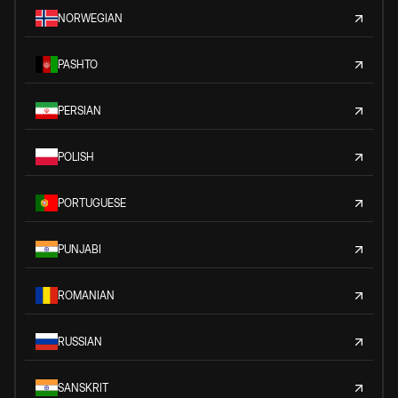
NORWEGIAN
PASHTO
PERSIAN
POLISH
PORTUGUESE
PUNJABI
ROMANIAN
RUSSIAN
SANSKRIT