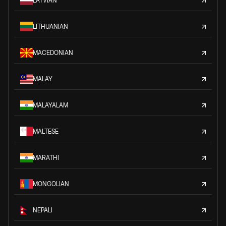
LATVIAN
LITHUANIAN
MACEDONIAN
MALAY
MALAYALAM
MALTESE
MARATHI
MONGOLIAN
NEPALI