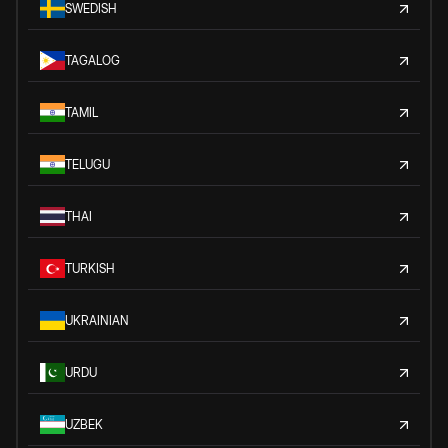
SWEDISH
TAGALOG
TAMIL
TELUGU
THAI
TURKISH
UKRAINIAN
URDU
UZBEK