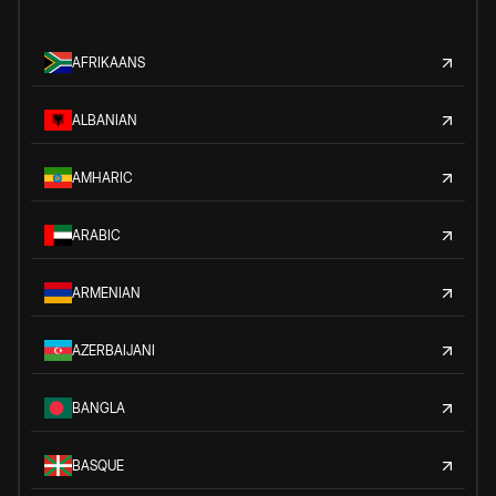
AFRIKAANS
ALBANIAN
AMHARIC
ARABIC
ARMENIAN
AZERBAIJANI
BANGLA
BASQUE