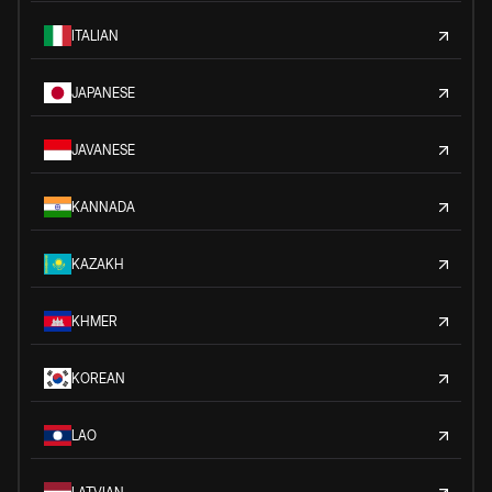
ITALIAN
JAPANESE
JAVANESE
KANNADA
KAZAKH
KHMER
KOREAN
LAO