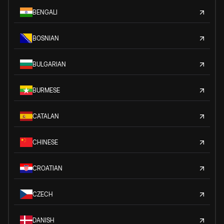
BENGALI
BOSNIAN
BULGARIAN
BURMESE
CATALAN
CHINESE
CROATIAN
CZECH
DANISH