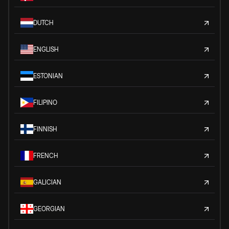
DUTCH
ENGLISH
ESTONIAN
FILIPINO
FINNISH
FRENCH
GALICIAN
GEORGIAN