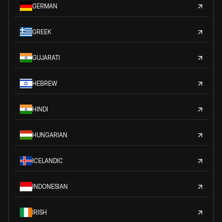
GERMAN
GREEK
GUJARATI
HEBREW
HINDI
HUNGARIAN
ICELANDIC
INDONESIAN
IRISH