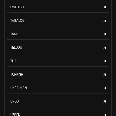
SWEDISH
TAGALOG
TAMIL
TELUGU
THAI
TURKISH
UKRAINIAN
URDU
UZBEK