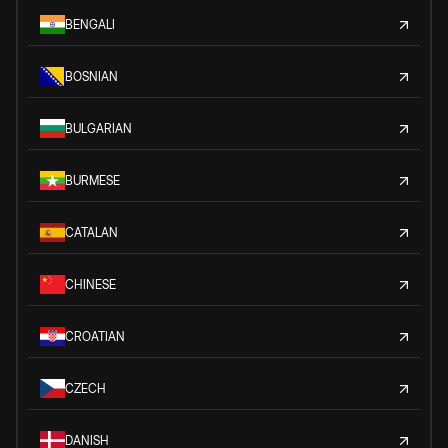
BENGALI
BOSNIAN
BULGARIAN
BURMESE
CATALAN
CHINESE
CROATIAN
CZECH
DANISH