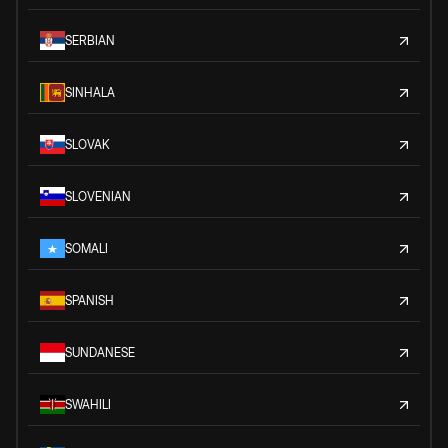
SERBIAN
SINHALA
SLOVAK
SLOVENIAN
SOMALI
SPANISH
SUNDANESE
SWAHILI