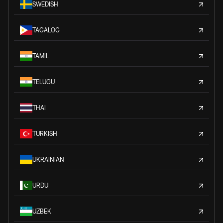
SWEDISH
TAGALOG
TAMIL
TELUGU
THAI
TURKISH
UKRAINIAN
URDU
UZBEK