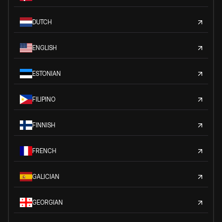
DUTCH
ENGLISH
ESTONIAN
FILIPINO
FINNISH
FRENCH
GALICIAN
GEORGIAN