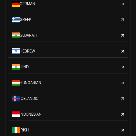
GERMAN
GREEK
GUJARATI
HEBREW
HINDI
HUNGARIAN
ICELANDIC
INDONESIAN
IRISH