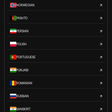
NORWEGIAN
PASHTO
PERSIAN
POLISH
PORTUGUESE
PUNJABI
ROMANIAN
RUSSIAN
SANSKRIT