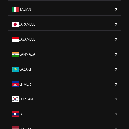
ITALIAN
JAPANESE
JAVANESE
KANNADA
KAZAKH
KHMER
KOREAN
LAO