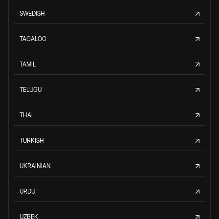
SWEDISH
TAGALOG
TAMIL
TELUGU
THAI
TURKISH
UKRAINIAN
URDU
UZBEK