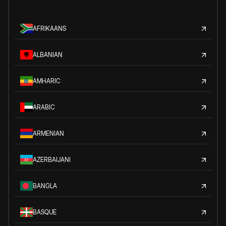
AFRIKAANS
ALBANIAN
AMHARIC
ARABIC
ARMENIAN
AZERBAIJANI
BANGLA
BASQUE