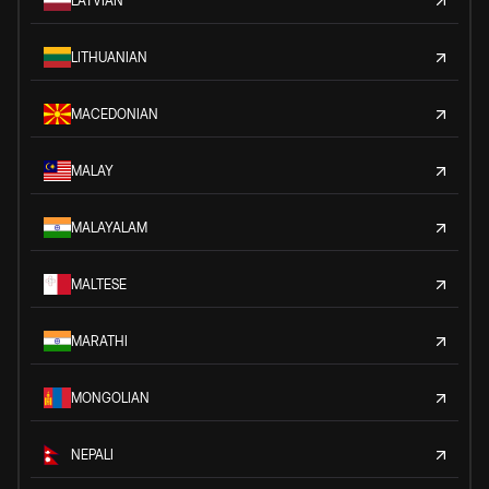
LATVIAN
LITHUANIAN
MACEDONIAN
MALAY
MALAYALAM
MALTESE
MARATHI
MONGOLIAN
NEPALI