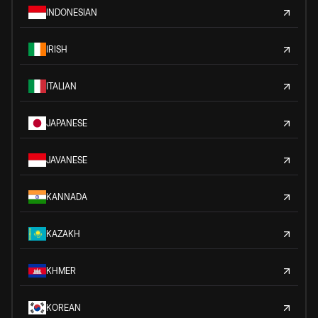
INDONESIAN
IRISH
ITALIAN
JAPANESE
JAVANESE
KANNADA
KAZAKH
KHMER
KOREAN