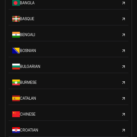
BANGLA
BASQUE
BENGALI
BOSNIAN
BULGARIAN
BURMESE
CATALAN
CHINESE
CROATIAN