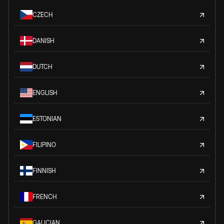
CZECH
DANISH
DUTCH
ENGLISH
ESTONIAN
FILIPINO
FINNISH
FRENCH
GALICIAN