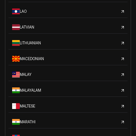
LAO
LATVIAN
LITHUANIAN
MACEDONIAN
MALAY
MALAYALAM
MALTESE
MARATHI