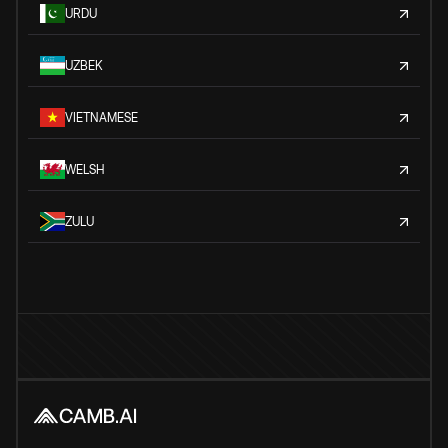
URDU
UZBEK
VIETNAMESE
WELSH
ZULU