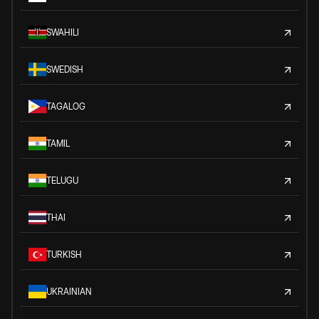
SWAHILI
SWEDISH
TAGALOG
TAMIL
TELUGU
THAI
TURKISH
UKRAINIAN