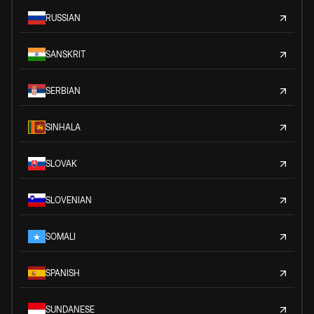
RUSSIAN
SANSKRIT
SERBIAN
SINHALA
SLOVAK
SLOVENIAN
SOMALI
SPANISH
SUNDANESE