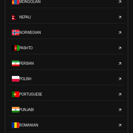
MONGOLIAN
NEPALI
NORWEGIAN
PASHTO
PERSIAN
POLISH
PORTUGUESE
PUNJABI
ROMANIAN