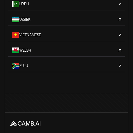
URDU
UZBEK
VIETNAMESE
WELSH
ZULU