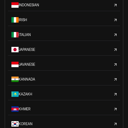
INDONESIAN
IRISH
ITALIAN
JAPANESE
JAVANESE
KANNADA
KAZAKH
KHMER
KOREAN