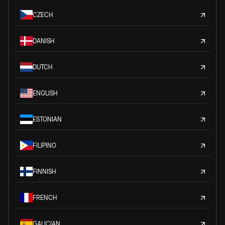
CZECH
DANISH
DUTCH
ENGLISH
ESTONIAN
FILIPINO
FINNISH
FRENCH
GALICIAN