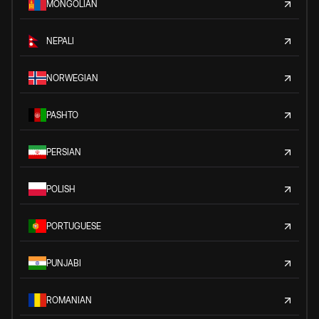
MONGOLIAN
NEPALI
NORWEGIAN
PASHTO
PERSIAN
POLISH
PORTUGUESE
PUNJABI
ROMANIAN