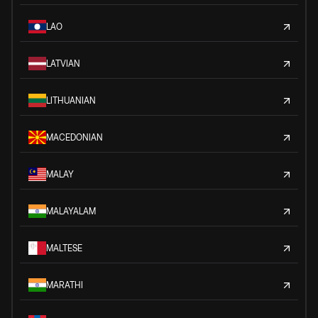
LAO
LATVIAN
LITHUANIAN
MACEDONIAN
MALAY
MALAYALAM
MALTESE
MARATHI