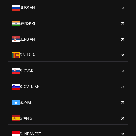
RUSSIAN
SANSKRIT
SERBIAN
SINHALA
SLOVAK
SLOVENIAN
SOMALI
SPANISH
SUNDANESE