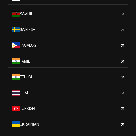
SWAHILI
SWEDISH
TAGALOG
TAMIL
TELUGU
THAI
TURKISH
UKRAINIAN