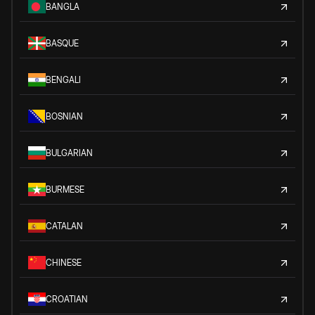
BANGLA
BASQUE
BENGALI
BOSNIAN
BULGARIAN
BURMESE
CATALAN
CHINESE
CROATIAN