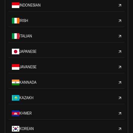
INDONESIAN
IRISH
ITALIAN
JAPANESE
JAVANESE
KANNADA
KAZAKH
KHMER
KOREAN