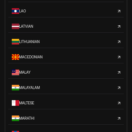
LAO
LATVIAN
LITHUANIAN
MACEDONIAN
MALAY
MALAYALAM
MALTESE
MARATHI