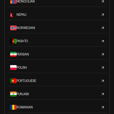
MONGOLIAN
NEPALI
NORWEGIAN
PASHTO
PERSIAN
POLISH
PORTUGUESE
PUNJABI
ROMANIAN