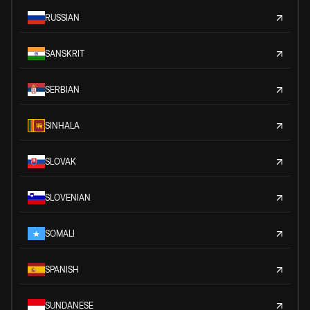
RUSSIAN
SANSKRIT
SERBIAN
SINHALA
SLOVAK
SLOVENIAN
SOMALI
SPANISH
SUNDANESE