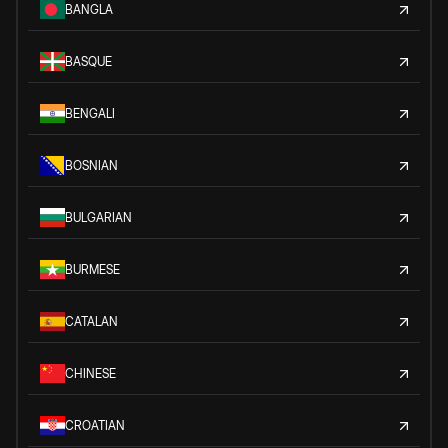
BANGLA
BASQUE
BENGALI
BOSNIAN
BULGARIAN
BURMESE
CATALAN
CHINESE
CROATIAN