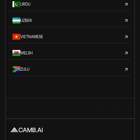
URDU
UZBEK
VIETNAMESE
WELSH
ZULU