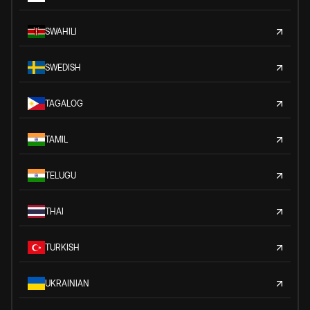
SWAHILI
SWEDISH
TAGALOG
TAMIL
TELUGU
THAI
TURKISH
UKRAINIAN