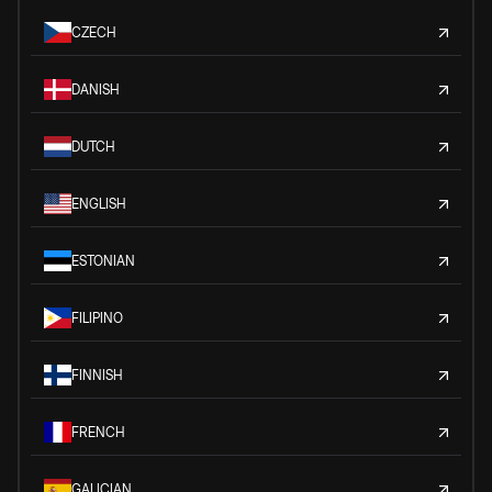
CZECH
DANISH
DUTCH
ENGLISH
ESTONIAN
FILIPINO
FINNISH
FRENCH
GALICIAN